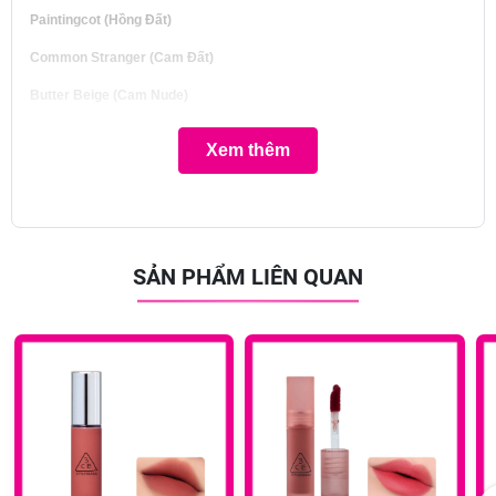
Paintingcot (Hồng Đất)
Common Stranger (Cam Đất)
Butter Beige (Cam Nude)
Whip Red (Đỏ Hồng Đất)
Xem thêm
Cherry Fluff (Hồng San Hô)
Typegirl (Hồng Sen)
Warm Brownie (Cam Nâu Tây)
SẢN PHẨM LIÊN QUAN
Mauvbrown (Hồng Khô)
Plum Pudding (Đỏ Hồng Tía)
Ưu thế nổi bật: