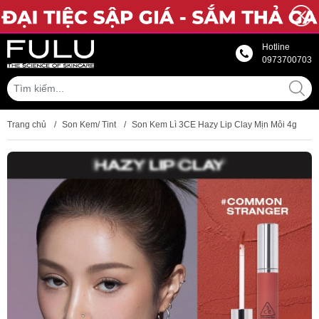
Hotline
0973700703
Trang chủ
/
Son Kem/ Tint
/
Son Kem Lì 3CE Hazy Lip Clay Mịn Môi 4g