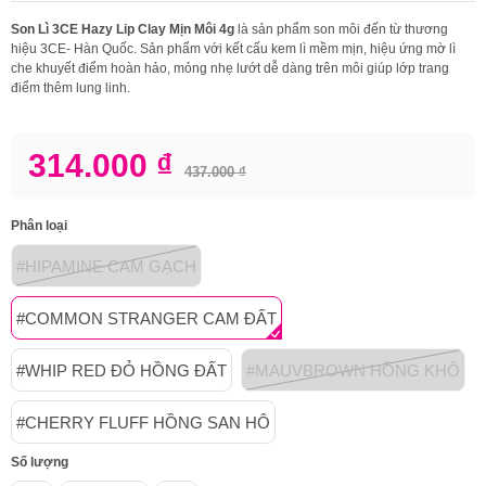
Son Lì 3CE Hazy Lip Clay Mịn Môi 4g
là sản phẩm son môi đến từ thương
hiệu 3CE- Hàn Quốc. Sản phẩm với kết cấu kem lì mềm mịn, hiệu ứng mờ lì
che khuyết điểm hoàn hảo, mỏng nhẹ lướt dễ dàng trên môi giúp lớp trang
điểm thêm lung linh.
314.000 ₫
437.000 ₫
Phân loại
#HIPAMINE CAM GẠCH
#COMMON STRANGER CAM ĐẤT
#WHIP RED ĐỎ HỒNG ĐẤT
#MAUVBROWN HỒNG KHÔ
#CHERRY FLUFF HỒNG SAN HÔ
Số lượng