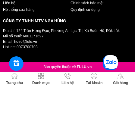
Liên hệ
Chính sách bảo mật
Hệ thống cửa hàng
Quy định sử dụng
CÔNG TY TNHH MTV NGA HÙNG
Địa chỉ: 124 Trần Hưng Đạo, Phường An Lạc, Thị Xã Buôn Hồ, Đắk Lắk
Mã số thuế: 6001171697
Email:
hotro@fulu.vn
Hotline:
0973700703
Bản quyền thuộc về
FULU.vn
Trang chủ
Danh mục
Liên hệ
Tài khoản
Giỏ hàng