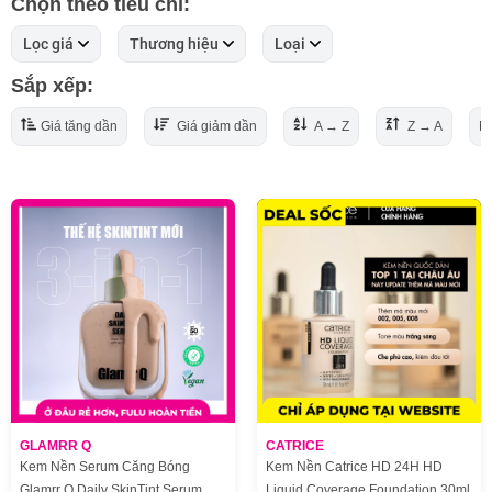
Chọn theo tiêu chí:
Lọc giá
Thương hiệu
Loại
Sắp xếp:
Giá tăng dần
Giá giảm dần
A → Z
Z → A
Mớ
GLAMRR Q
CATRICE
Kem Nền Serum Căng Bóng
Kem Nền Catrice HD 24H HD
Glamrr Q Daily SkinTint Serum
Liquid Coverage Foundation 30ml