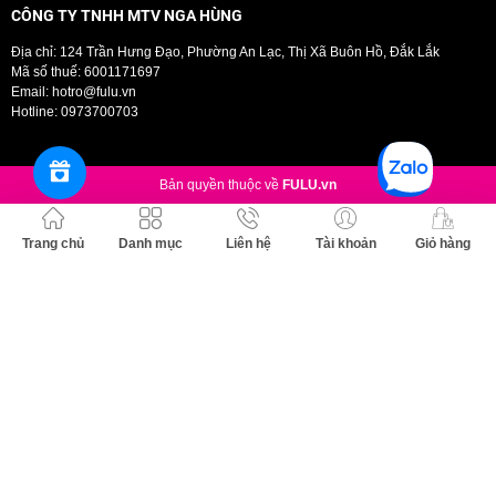
CÔNG TY TNHH MTV NGA HÙNG
Địa chỉ: 124 Trần Hưng Đạo, Phường An Lạc, Thị Xã Buôn Hồ, Đắk Lắk
Mã số thuế: 6001171697
Email:
hotro@fulu.vn
Hotline:
0973700703
Bản quyền thuộc về
FULU.vn
Trang chủ
Danh mục
Liên hệ
Tài khoản
Giỏ hàng