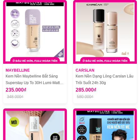
MAYBELLINE
CARSLAN
Kem Nền Maybelline Bắt Sáng
Kem Nền Dạng Lỏng Carslan Lâu
Superstay Up To 30H Lumi-Matte
Trôi Suốt 24h 30g
35ml
235.000₫
285.000₫
348.000₫
580.000₫