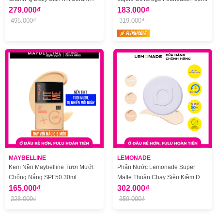
Vegan Foundation
279.000₫
183.000₫
SPF50+/PA++++ 30ml
495.000₫
319.000₫
MAYBELLINE
LEMONADE
Kem Nền Maybelline Tươi Mướt
Phấn Nước Lemonade Super
Chống Nắng SPF50 30ml
Matte Thuần Chay Siêu Kiềm Dầu
165.000₫
15g
302.000₫
228.000₫
359.000₫