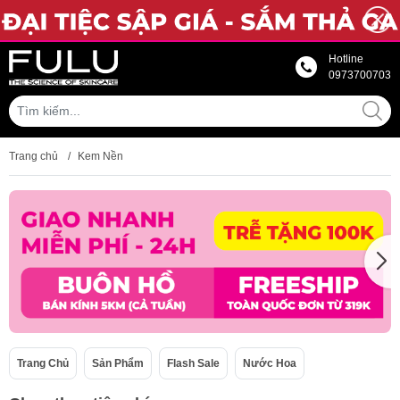
Hotline
0973700703
Trang chủ
/
Kem Nền
Trang Chủ
Sản Phẩm
Flash Sale
Nước Hoa