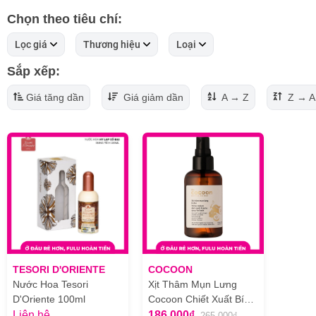
Chọn theo tiêu chí:
Lọc giá
Thương hiệu
Loại
Sắp xếp:
Giá tăng dần
Giá giảm dần
A → Z
Z → A
TESORI D'ORIENTE
COCOON
Nước Hoa Tesori
Xịt Thâm Mụn Lưng
D'Oriente 100ml
Cocoon Chiết Xuất Bí
Đao 140ml
Liên hệ
186.000₫
265.000₫