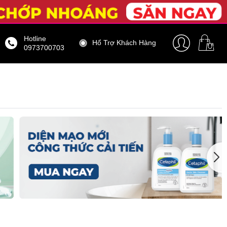
Hotline
Hổ Trợ Khách Hàng
0973700703