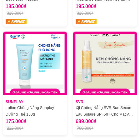
185.000₫
Tone Up 120ml
195.000₫
319.000₫
319.000₫
SUNPLAY
SVR
Lotion Chống Nắng Sunplay
Xịt Chống Nắng SVR Sun Secure
Dưỡng Thể 150g
Eau Solaire SPF50+ Cho Mặt Và
175.000₫
Toàn Thân 200ml
689.000₫
222.000₫
790.000₫