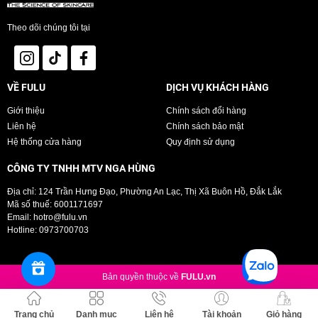
Theo dõi chúng tôi tại
VỀ FULU
DỊCH VỤ KHÁCH HÀNG
Giới thiệu
Chính sách đổi hàng
Liên hệ
Chính sách bảo mật
Hệ thống cửa hàng
Quy định sử dụng
CÔNG TY TNHH MTV NGA HÙNG
Địa chỉ: 124 Trần Hưng Đạo, Phường An Lạc, Thị Xã Buôn Hồ, Đắk Lắk
Mã số thuế: 6001171697
Email:
hotro@fulu.vn
Hotline:
0973700703
Bản quyền thuộc về
FULU.vn
Trang chủ
Danh mục
Liên hệ
Tài khoản
Giỏ hàng