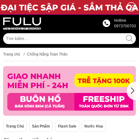
Hotline
0973700703
Trang chủ
/
Chống Nắng Toàn Thân
Trang Chủ
Sản Phẩm
Flash Sale
Nước Hoa