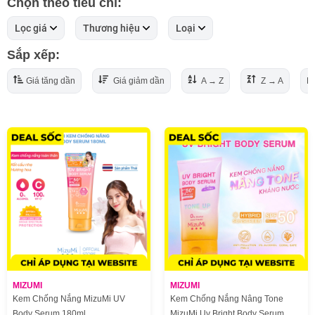
Chọn theo tiêu chí:
Lọc giá
Thương hiệu
Loại
Sắp xếp:
Giá tăng dần
Giá giảm dần
A → Z
Z → A
Mớ
MIZUMI
MIZUMI
Kem Chống Nắng MizuMi UV
Kem Chống Nắng Nâng Tone
Body Serum 180ml
MizuMi Uv Bright Body Serum