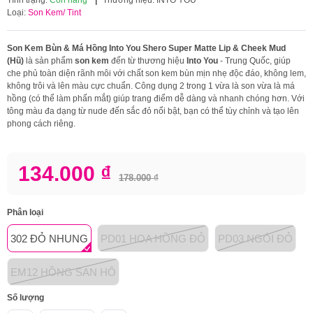
Loại:
Son Kem/ Tint
Son Kem Bùn & Má Hồng Into You Shero Super Matte Lip & Cheek Mud
(Hũ)
là sản phẩm
son kem
đến từ thương hiệu
Into You
- Trung Quốc, giúp
che phủ toàn diện rãnh môi với chất son kem bùn mịn nhẹ độc đáo, không lem,
không trôi và lên màu cực chuẩn. Công dụng 2 trong 1 vừa là son vừa là má
hồng (có thể làm phấn mắt) giúp trang điểm dễ dàng và nhanh chóng hơn. Với
tông màu đa dạng từ nude đến sắc đỏ nổi bật, bạn có thể tùy chỉnh và tạo lên
phong cách riêng.
134.000 ₫
178.000 ₫
Phân loại
302 ĐỎ NHUNG
PD01 HOA HỒNG ĐỎ
PD03 NGÓI ĐỎ
EM12 HỒNG SAN HÔ
Số lượng