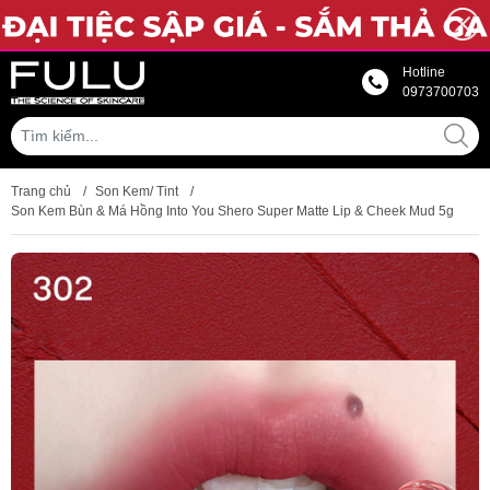
Hotline
0973700703
Trang chủ
/
Son Kem/ Tint
/
Son Kem Bùn & Má Hồng Into You Shero Super Matte Lip & Cheek Mud 5g