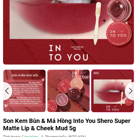
Son Kem Bùn & Má Hồng Into You Shero Super
Matte Lip & Cheek Mud 5g
Tình trạng:
Còn hàng
|
Thương hiệu:
INTO YOU