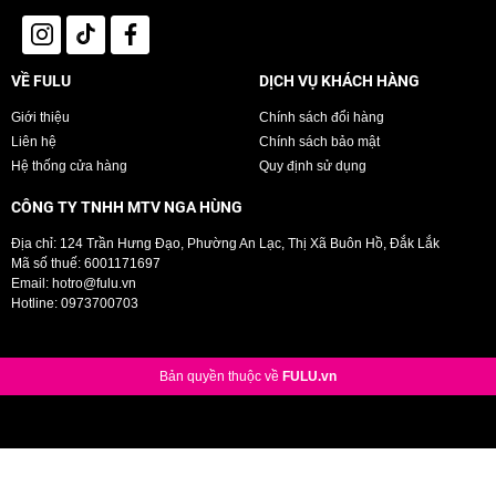
VỀ FULU
DỊCH VỤ KHÁCH HÀNG
Giới thiệu
Chính sách đổi hàng
Liên hệ
Chính sách bảo mật
Hệ thống cửa hàng
Quy định sử dụng
CÔNG TY TNHH MTV NGA HÙNG
Địa chỉ: 124 Trần Hưng Đạo, Phường An Lạc, Thị Xã Buôn Hồ, Đắk Lắk
Mã số thuế: 6001171697
Email:
hotro@fulu.vn
Hotline:
0973700703
Bản quyền thuộc về
FULU.vn