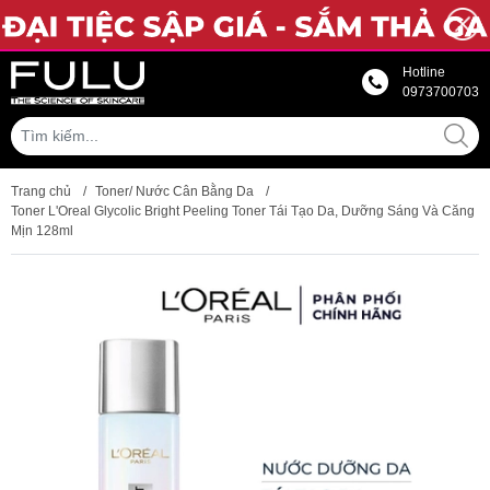
Hotline
0973700703
Trang chủ
/
Toner/ Nước Cân Bằng Da
/
Toner L'Oreal Glycolic Bright Peeling Toner Tái Tạo Da, Dưỡng Sáng Và Căng
Mịn 128ml