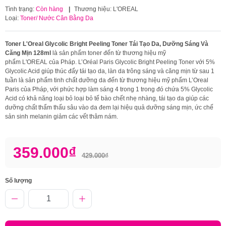
Tình trạng:
Còn hàng
|
Thương hiệu:
L'OREAL
Loại:
Toner/ Nước Cân Bằng Da
Toner L'Oreal Glycolic Bright Peeling Toner Tái Tạo Da, Dưỡng Sáng Và
Căng Mịn 128ml
là sản phẩm toner đến từ thương hiệu mỹ
phẩm L'OREAL của Pháp. L’Oréal Paris Glycolic Bright Peeling Toner với 5%
Glycolic Acid giúp thúc đẩy tái tạo da, làn da trông sáng và căng mịn từ sau 1
tuần là sản phẩm tinh chất dưỡng da đến từ thương hiệu mỹ phẩm L’Oreal
Paris của Pháp, với phức hợp làm sáng 4 trong 1 trong đó chứa 5% Glycolic
Acid có khả năng loại bỏ loại bỏ tế bào chết nhẹ nhàng, tái tạo da giúp các
dưỡng chất thẩm thấu sâu vào da đem lại hiệu quả dưỡng sáng mịn, ức chế
sản sinh melanin giảm các vết thâm nám.
359.000₫
429.000₫
Số lượng