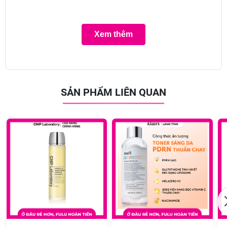
Xem thêm
Loại da phù hợp:
Sản phẩm thích hợp với mọi loại da.
SẢN PHẨM LIÊN QUAN
Giải pháp cho tình trạng da:
Da sạm, xỉn màu, da không đều màu.
Nám, tàn nhang, thâm mụn,...
Ưu thế nổi bật:
Glycolic Acid [AHA] 1% loại bỏ melanin ở từng tế bào, giảm thâm nám,
đốm sạm màu, giảm khuyết điểm, làm đều màu da và làn da trông rạng
rỡ hơn.
Niacinamide 2% làm ức chế melanin trên bề mặt da, ngăn hình thành
các đốm sắc tố sạm nám trên da.