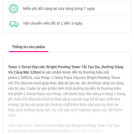
Miễn phí đổi hàng tại cửa hàng trong 7 ngày
Vận chuyển siêu tốc từ 1 đến 3 ngày
Thông tin sản phẩm
Toner L'Oreal Glycolic Bright Peeling Toner Tái Tạo Da, Dưỡng Sáng
Và Căng Mịn 128ml
là sản phẩm toner đến từ thương hiệu mỹ
phẩm L'OREAL của Pháp. L’Oréal Paris Glycolic Bright Peeling Toner
với 5% Glycolic Acid giúp thúc đẩy tái tạo da, làn da trông sáng và căng
mịn từ sau 1 tuần là sản phẩm tinh chất dưỡng da đến từ thương hiệu
mỹ phẩm L’Oreal Paris của Pháp, với phức hợp làm sáng 4 trong 1 trong
đó chứa 5% Glycolic Acid có khả năng loại bỏ loại bỏ tế bào chết nhẹ
nhàng, tái tạo da giúp các dưỡng chất thẩm thấu sâu vào da đem lại
hiệu quả dưỡng sáng mịn, ức chế sản sinh melanin giảm các vết thâm
nám.
Hiện sản phẩm
Toner L'Oreal Glycolic Bright Peeling Toner Tái Tạo
Da, Dưỡng Sáng Và Căng Mịn 128ml
đã có mặt tại FULU.