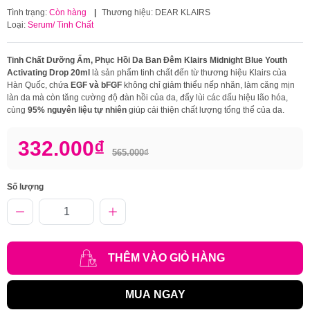
Tình trạng:
Còn hàng
|
Thương hiệu:
DEAR KLAIRS
Loại:
Serum/ Tinh Chất
Tinh Chất Dưỡng Ẩm, Phục Hồi Da Ban Đêm Klairs Midnight Blue Youth
Activating Drop 20ml
là sản phẩm tinh chất đến từ thương hiệu Klairs của
Hàn Quốc, chứa
EGF và bFGF
không chỉ giảm thiểu nếp nhăn, làm căng mịn
làn da mà còn tăng cường độ đàn hồi của da, đẩy lùi các dấu hiệu lão hóa,
cùng
95% nguyên liệu tự nhiên
giúp cải thiện chất lượng tổng thể của da.
332.000₫
565.000₫
Số lượng
THÊM VÀO GIỎ HÀNG
MUA NGAY