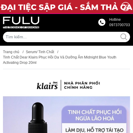
Hotline
0973700703
Trang chủ
/
Serum/ Tinh Chất
/
Tinh Chất Dear Klairs Phục Hồi Da Và Dưỡng Ẩm Midnight Blue Youth
Activating Drop 20ml