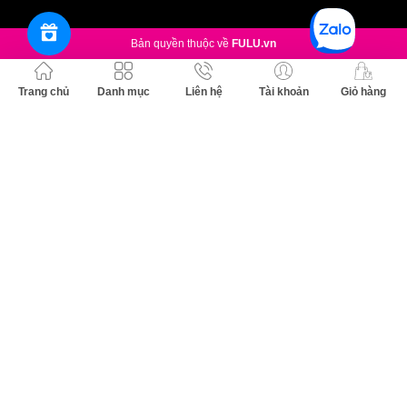
Bản quyền thuộc về
FULU.vn
Trang chủ
Danh mục
Liên hệ
Tài khoản
Giỏ hàng