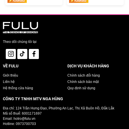
vết thương hở.
Các hoạt chất này sẽ giúp da căng bóng và mịn màng, có độ đàn hồi
cao, đồng thời còn giúp giảm thiểu nếp nhăn, làm căng mịn làn da và hỗ
trợ đẩy lùi các dấu hiệu tuổi tác và lão hóa.
Vaccinium Angustifolium (Blueberry) Fruit Extract
:
Chiết xuất quả
việt quất
, chứa nhiều chất chống oxy hóa mạnh mẽ.
Chất serum lỏng, nhẹ như nước, thấm rất nhanh khi sử dụng. Mỗi lần sử
dụng chỉ cần 3-4 giọt cho toàn gương mặt là đủ lượng dùng.
Theo dõi chúng tôi tại
VỀ FULU
DỊCH VỤ KHÁCH HÀNG
Bảo quản:
Tránh ánh nắng trực tiếp.
Giới thiệu
Chính sách đổi hàng
Để nơi khô ráo, thoáng mát.
Liên hệ
Chính sách bảo mật
Đậy nắp kín sau khi sử dụng.
Hệ thống cửa hàng
Quy định sử dụng
CÔNG TY TNHH MTV NGA HÙNG
Dung tích
: 20ml
Địa chỉ: 124 Trần Hưng Đạo, Phường An Lạc, Thị Xã Buôn Hồ, Đắk Lắk
Thương hiệu:
Klairs
Mã số thuế: 6001171697
Xuất xứ:
Hàn Quốc
Email:
hotro@fulu.vn
Sản xuất tại:
Hàn Quốc
Hotline:
0973700703