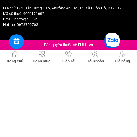
Địa chỉ: 124 Trần Hưng Đạo, Phường An Lạc, Thị Xã Buôn Hồ, Đắk Lắk
Mã số thuế: 6001171697
Email:
hotro@fulu.vn
Hotline:
0973700703
Bản quyền thuộc về
FULU.vn
Trang chủ
Danh mục
Liên hệ
Tài khoản
Giỏ hàng