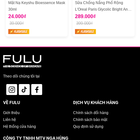
Mặt Nạ Keyshu Bioessence Mask
Sữa Chống Nắng Phổ Rộng
30ml
L'Oreal Paris Glycolic Bright Anti
24.000₫
Dark Spot Mờ Thâm Nám 50ml
289.000₫
39.000₫
399.000₫
Theo dõi chúng tôi tại
VỀ FULU
DỊCH VỤ KHÁCH HÀNG
Giới thiệu
Chính sách đổi hàng
Liên hệ
Chính sách bảo mật
Hệ thống cửa hàng
Quy định sử dụng
CÔNG TY TNHH MTV NGA HÙNG