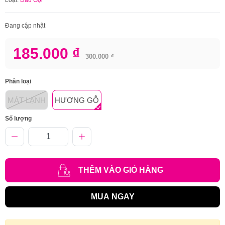
Đang cập nhật
185.000 ₫
300.000 ₫
Phân loại
MÁT LẠNH
HƯƠNG GỖ
Số lượng
THÊM VÀO GIỎ HÀNG
MUA NGAY