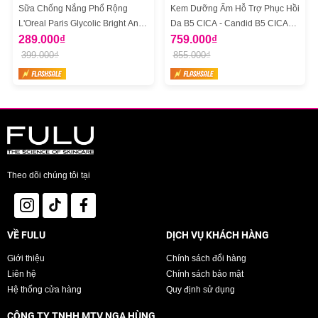
Sữa Chống Nắng Phổ Rộng
Kem Dưỡng Ẩm Hỗ Trợ Phục Hồi
L'Oreal Paris Glycolic Bright Anti
Da B5 CICA - Candid B5 CICA
Dark Spot Mờ Thâm Nám 50ml
289.000₫
Repair & Soothing Cream
759.000₫
399.000₫
855.000₫
Theo dõi chúng tôi tại
VỀ FULU
DỊCH VỤ KHÁCH HÀNG
Giới thiệu
Chính sách đổi hàng
Liên hệ
Chính sách bảo mật
Hệ thống cửa hàng
Quy định sử dụng
CÔNG TY TNHH MTV NGA HÙNG