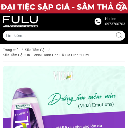
Hotline
0973700703
Trang chủ
/
Sữa Tắm Gội
/
Sữa Tắm Gội 2 In 1 Vidal Dành Cho Cả Gia Đình 500ml