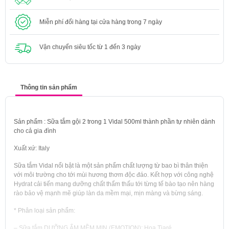
Miễn phí đổi hàng tại cửa hàng trong 7 ngày
Vận chuyển siêu tốc từ 1 đến 3 ngày
Thông tin sản phẩm
Sản phẩm : Sữa tắm gội 2 trong 1 Vidal 500ml thành phần tự nhiên dành
cho cả gia đình
Xuất xứ: Italy
Sữa tắm Vidal nổi bật là một sản phẩm chất lượng từ bao bì thân thiện
với môi trường cho tới mùi hương thơm độc đáo. Kết hợp với công nghệ
Hydrat cải tiến mang dưỡng chất thẩm thấu tới từng tế bào tạo nên hàng
rào bảo vệ mạnh mẽ giúp làn da mềm mại, mịn màng và bừng sáng.
* Phân loại sản phẩm:
– Sữa tắm DƯỠNG ẨM MỀM MỊN (EMOTION): Hoa Tiaré