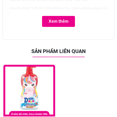
– Sữa tắm PHỤC HỒI TÁI TẠO (ARGAN OIL): chiết xuất dầu Argan hữu
cơ
Xem thêm
– DẦU TẮM GỘI 2 IN1 sạch sâu kháng khuẩn (MENTA & LIME): Chanh
và Bạc hà
– DẦU TẮM GỘI 2 IN1 Tăng cường năng lượng (ENERGY & SPORT):
Nhân sâm và Guarana
*Công dụng sản phẩm:
SẢN PHẨM LIÊN QUAN
– Làm sạch dịu nhẹ, không nhờn
– Dưỡng ẩm, làm mềm, chống oxy hóa cho làn da
– Phù hợp cho mọi loại da
* Hướng dẫn sử dụng: Cho một lượng vừa đủ, massage nhẹ nhàng toàn
thân từ 2-5 phút, sau đó xả nước thật sạch
* Xuất xứ: Italia
*Tổ chức chịu trách nhiệm của sản phẩm : Công ty Cổ Phần Ngôi Sao
Châu Âu