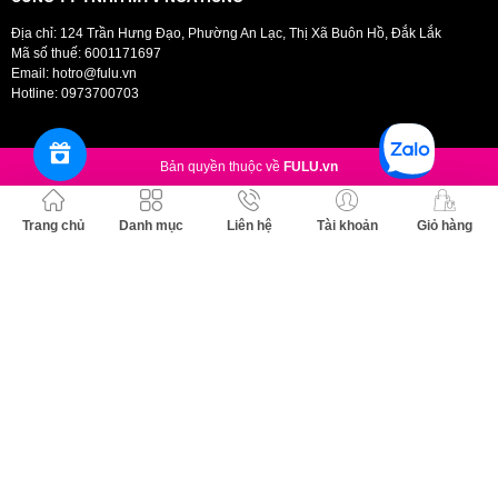
Địa chỉ: 124 Trần Hưng Đạo, Phường An Lạc, Thị Xã Buôn Hồ, Đắk Lắk
Mã số thuế: 6001171697
Email:
hotro@fulu.vn
Hotline:
0973700703
Bản quyền thuộc về
FULU.vn
Trang chủ
Danh mục
Liên hệ
Tài khoản
Giỏ hàng