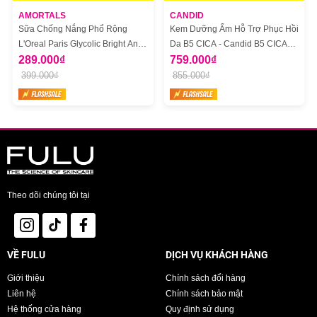
AMORTALS
CANDID
Sữa Chống Nắng Phổ Rộng
Kem Dưỡng Ẩm Hỗ Trợ Phục Hồi
L'Oreal Paris Glycolic Bright Anti
Da B5 CICA - Candid B5 CICA
Dark Spot Mờ Thâm Nám 50ml
289.000₫
Repair & Soothing Cream
759.000₫
399.000₫
855.000₫
Độ an toàn:
Không chứa Paraben, chất tạo màu, xà phòng, cồn, an toàn cho làn da
nhạy cảm.
Công thức không chứa dầu (oil-free) nên rất thích hợp cho da dầu.
Bảo quản:
Theo dõi chúng tôi tại
Bảo quản nơi khô ráo, thoáng mát, tránh ánh nắng trực tiếp hoặc nơi có
nhiệt độ cao / ẩm ướt.
Tránh xa tầm tay trẻ em.
Đậy nắp kín sau khi sử dụng.
VỀ FULU
DỊCH VỤ KHÁCH HÀNG
Giới thiệu
Chính sách đổi hàng
Thông số sản phẩm:
Liên hệ
Chính sách bảo mật
Thương hiệu:
La Roche-Posay
Hệ thống cửa hàng
Quy định sử dụng