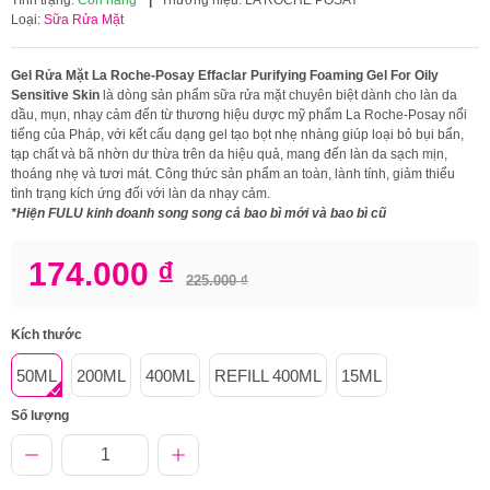
Loại:
Sữa Rửa Mặt
Gel Rửa Mặt La Roche-Posay Effaclar Purifying Foaming Gel For Oily
Sensitive Skin
là dòng sản phẩm sữa rửa mặt chuyên biệt dành cho làn da
dầu, mụn, nhạy cảm đến từ thương hiệu dược mỹ phẩm La Roche-Posay nổi
tiếng của Pháp, với kết cấu dạng gel tạo bọt nhẹ nhàng giúp loại bỏ bụi bẩn,
tạp chất và bã nhờn dư thừa trên da hiệu quả, mang đến làn da sạch mịn,
thoáng nhẹ và tươi mát. Công thức sản phẩm an toàn, lành tính, giảm thiểu
tình trạng kích ứng đối với làn da nhạy cảm.
*Hiện FULU kinh doanh song song cả bao bì mới và bao bì cũ
174.000 ₫
225.000 ₫
Kích thước
50ML
200ML
400ML
REFILL 400ML
15ML
Số lượng