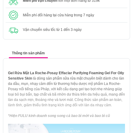
Miễn phí vận chuyển
với mọi đơn hàng từ 319k
Miễn phí đổi hàng tại cửa hàng trong 7 ngày
Vận chuyển siêu tốc từ 1 đến 3 ngày
Thông tin sản phẩm
Gel Rửa Mặt La Roche-Posay Effaclar Purifying Foaming Gel For Oily
Sensitive Skin
là dòng sản phẩm sữa rửa mặt chuyên biệt dành cho làn
da dầu, mụn, nhạy cảm đến từ thương hiệu dược mỹ phẩm La Roche-
Posay nổi tiếng của Pháp, với kết cấu dạng gel tạo bọt nhẹ nhàng giúp
loại bỏ bụi bẩn, tạp chất và bã nhờn dư thừa trên da hiệu quả, mang đến
làn da sạch mịn, thoáng nhẹ và tươi mát. Công thức sản phẩm an toàn,
lành tính, giảm thiểu tình trạng kích ứng đối với làn da nhạy cảm.
*Hiện FULU kinh doanh song song cả bao bì mới và bao bì cũ