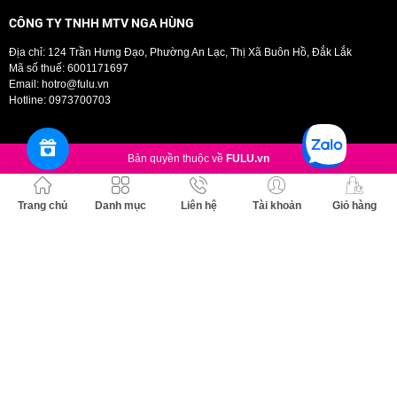
Xuất xứ thương hiệu:
Pháp
Sản xuất tại:
Pháp
CÔNG TY TNHH MTV NGA HÙNG
Dung tích:
50ml / 200ml / 400ml
Địa chỉ: 124 Trần Hưng Đạo, Phường An Lạc, Thị Xã Buôn Hồ, Đắk Lắk
Mã số thuế: 6001171697
Email:
hotro@fulu.vn
Hotline:
0973700703
Bản quyền thuộc về
FULU.vn
Trang chủ
Danh mục
Liên hệ
Tài khoản
Giỏ hàng