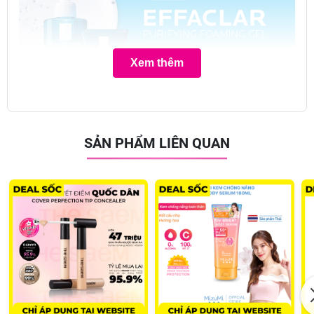
Xem thêm
SẢN PHẨM LIÊN QUAN
Gel Rửa Mặt La Roche-Posay Effaclar Purifying Foaming Gel For Oily
Sensitive Skin Dành Cho Da Dầu, Nhạy Cảm
hiện đã có mặt
tại
FULU
với 3 dung tích đa dạng phù hợp với từng nhu cầu riêng biệt:
50ml (mini size)
200ml (full size - tuýp)
400ml (full size - vòi bơm)
Loại da phù hợp:
Sản phẩm phù hợp cho da dầu, da mụn, da nhạy cảm.