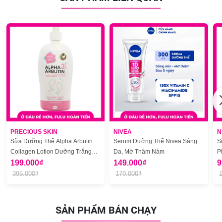
PRECIOUS SKIN
NIVEA
N
Sữa Dưỡng Thể Alpha Arbutin
Serum Dưỡng Thể Nivea Sáng
S
Collagen Lotion Dưỡng Trắng
Da, Mờ Thâm Nám
P
Da Toàn Thân 500ml
199.000₫
149.000₫
9
395.000₫
179.000₫
SẢN PHẨM BÁN CHẠY