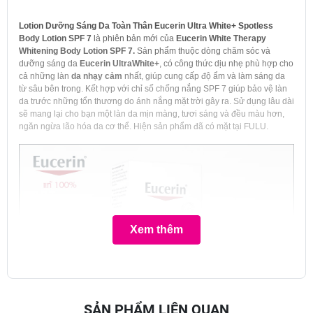
Lotion Dưỡng Sáng Da Toàn Thân Eucerin Ultra White+ Spotless
Body Lotion SPF 7
là phiên bản mới của
Eucerin White Therapy
Whitening Body Lotion SPF 7.
Sản phẩm thuộc dòng chăm sóc và
dưỡng sáng da
Eucerin UltraWhite+
, có công thức dịu nhẹ phù hợp cho
cả những làn
da nhạy cảm
nhất, giúp cung cấp độ ẩm và làm sáng da
từ sâu bên trong. Kết hợp với chỉ số chống nắng SPF 7 giúp bảo vệ làn
da trước những tổn thương do ánh nắng mặt trời gây ra. Sử dụng lâu dài
sẽ mang lại cho bạn một làn da mịn màng, tươi sáng và đều màu hơn,
ngăn ngừa lão hóa da cơ thể. Hiện sản phẩm đã có mặt tại FULU.
Xem thêm
SẢN PHẨM LIÊN QUAN