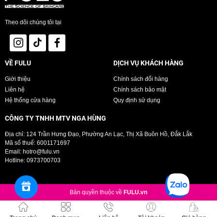
Giúp cung cấp độ ẩm cho da trở nên mềm mịn, hạn chế tình trạng khô và
bong tróc da.
Theo dõi chúng tôi tại
Dưỡng da sáng mịn, đều màu hơn, hỗ trợ làm mờ các đốm nâu, thâm
sạm...
Chỉ số chống nắng SPF 7 bảo vệ da khỏi tia UV gây hại.
Sản phẩm thẩm thấu nhanh vào da, không gây nhờn rít.
VỀ FULU
DỊCH VỤ KHÁCH HÀNG
Giới thiệu
Chính sách đổi hàng
Liên hệ
Chính sách bảo mật
Hệ thống cửa hàng
Quy định sử dụng
CÔNG TY TNHH MTV NGA HÙNG
Địa chỉ: 124 Trần Hưng Đạo, Phường An Lạc, Thị Xã Buôn Hồ, Đắk Lắk
Mã số thuế: 6001171697
Lưu ý:
Email:
hotro@fulu.vn
Hotline:
0973700703
Tránh tiếp xúc với mắt.
Bảo quản:
Bản quyền thuộc về
FULU.vn
Nơi khô ráo, tránh nhiệt độ cao và ánh nắng trực tiếp.
Dung tích:
250ml