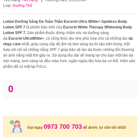
Loại:
Dưỡng Thể
Lotion Dưỡng Sáng Da Toàn Thân Eucerin Ultra White+ Spotless Body
Lotion SPF 7
là phiên bản mới của
Eucerin White Therapy Whitening Body
Lotion SPF 7.
Sản phẩm thuộc dòng chăm sóc và dưỡng sáng
da
Eucerin UltraWhite+
, có công thức dịu nhẹ phù hợp cho cả những làn
da
nhạy cảm
nhất, giúp cung cấp độ ẩm và làm sáng da từ sâu bên trong. Kết
hợp với chỉ số chống nắng SPF 7 giúp bảo vệ làn da trước những tổn thương
do ánh nắng mặt trời gây ra. Sử dụng lâu dài sẽ mang lại cho bạn một làn da
mịn màng, tươi sáng và đều màu hơn, ngăn ngừa lão hóa da cơ thể. Hiện sản
phẩm đã có mặt tại FULU.
0
0973 700 703
Gọi ngay
để được tư vấn tốt nhất!