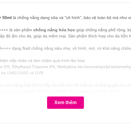
+ 50ml
là chống nắng dạng sữa và "vô hình", bảo vệ toàn bộ mà như v
A++++ là sản phẩm
chống nắng hóa học
giúp chống nắng phổ rộng, b
g cấp độ ẩm cho da, giúp da mềm mại. Sản phẩm thích hợp cho da hỗn 
++++ dạng fluid chống nắng siêu nhẹ, vô hình, mờ, có khả năng chống 
i thiện nếp nhăn và làm chậm quá trình lão hóa.
5%, Ethylhexyl Triazone 4%, Methylene bis-benzotriazolyl tetramethy
a tia UVA1/UVA2 và UVB.
o ánh nắng mặt trời bị hấp thụ hết trên bề mặt da và không gây hại c
các tia và chuyển đổi chúng thành năng lượng ít gây hại cho da.
ó
khả năng hấp thụ tia UV ổn định nhất
và có độ bền cao nhất dưới t
Xem thêm
a.