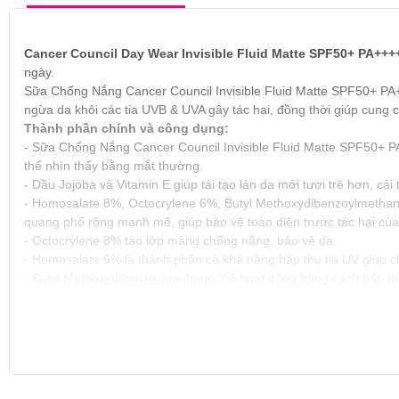
Cancer Council Day Wear Invisible Fluid Matte SPF50+ PA+++
ngày.
Sữa Chống Nắng Cancer Council Invisible Fluid Matte SPF50+ P
ngừa da khỏi các tia UVB & UVA gây tác hại, đồng thời giúp cun
Thành phần chính và công dụng:
- Sữa Chống Nắng Cancer Council Invisible Fluid Matte SPF50+ PA
thể nhìn thấy bằng mắt thường.
- Dầu Jojoba và Vitamin E giúp tái tạo làn da mới tươi trẻ hơn, cả
- Homosalate 8%, Octocrylene 6%, Butyl Methoxydibenzoylmethane 
quang phổ rộng mạnh mẽ, giúp bảo vệ toàn diện trước tác hại củ
- Octocrylene 8% tạo lớp màng chống nắng, bảo vệ da.
- Homosalate 6% là thành phần có khả năng hấp thụ tia UV giúp ch
- Butyl Methoxydibenzoylmethane 3% hoạt động bằng cách hấp thụ 
- Ethylhexyl Triazone 4% là một thành phần hóa học thế hệ mới c
- Silica và tinh bột sắn giúp cung cấp
lớp nền mờ, chống bóng d
ĐỐI TƯỢNG SỬ DỤNG:
- Phù hợp sử dụng cho da hỗn hợp, da dầu và da nhạy cảm.