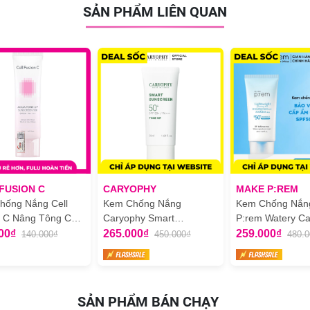
SẢN PHẨM LIÊN QUAN
o hiệu quả của kem chống nắng, hãy sử dụng lại sau mỗi 2 giờ hoặc s
c tiếp. Đặt sản phẩm ở tầng thấp
 được thành lập và hoạt động nhằm mục đích hỗ trợ công tác nghiên c
m chống nắng bán chạy nhất tại Australia.
FUSION C
CARYOPHY
MAKE P:REM
hống Nắng Cell
Kem Chống Nắng
Kem Chống Nắn
n C Nâng Tông Cấp
Caryophy Smart
P:rem Watery Ca
Sunscreen Nâng Tone,
Sun Cream Dưỡ
00₫
265.000₫
259.000₫
140.000₫
450.000₫
480.
Ngừa Mụn 50ml
SPF 50+ PA++++
SẢN PHẨM BÁN CHẠY