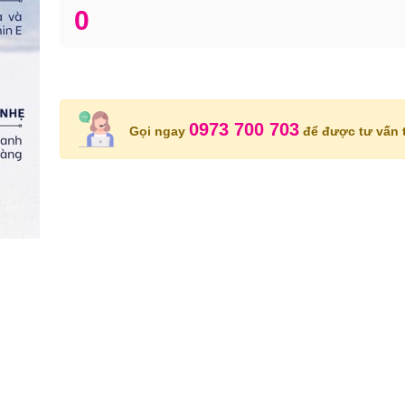
0
0973 700 703
Gọi ngay
để được tư vấn t