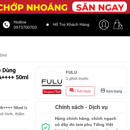
Hotline
Hổ Trợ Khách Hàng
0973700703
50ml
ẹ Dùng
FULU
PA++++ 50ml
1 phút trước
Chat ngay
Xem trang
Chính sách - Dịch vụ
PA++++ 50ml
là
vô hình, thấm
Hàng chính hãng, chính ngạch
có đầy đủ tem phụ Tiếng Việt