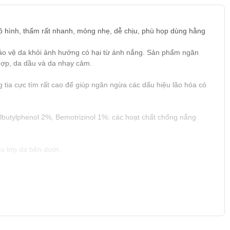
ô hình, thấm rất nhanh, mỏng nhẹ, dễ chịu, phù họp dùng hằng
ảo vệ da khỏi ảnh hưởng có hại từ ánh nắng. Sản phẩm ngăn
hợp, da dầu và da nhạy cảm.
tia cực tím rất cao để giúp ngăn ngừa các dấu hiệu lão hóa có
lbutylphenol 2%, Bemotrizinol 1%: các hoạt chất chống nắng
ho lớp da bên dưới.
ác động của ánh sáng trong tất cả các bộ lọc tia UVB hiện nay.