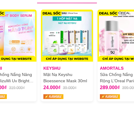
I
KEYSHU
AMORTALS
hống Nắng Nâng
Mặt Nạ Keyshu
Sữa Chống Nắng
izuMi Uv Bright
Bioessence Mask 30ml
Rộng L'Oreal Pari
Serum Tone Up
Glycolic Bright An
00₫
24.000₫
289.000₫
319.000₫
39.000₫
399.00
Spot Mờ Thâm N
50ml