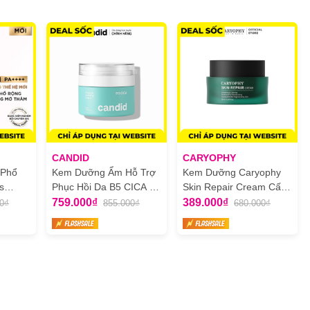
CANDID
CARYOPHY
 Phổ
Kem Dưỡng Ẩm Hỗ Trợ
Kem Dưỡng Caryophy
s
Phục Hồi Da B5 CICA -
Skin Repair Cream Cấp
ti Dark
Candid B5 CICA Repair
Ẩm Và Phục Hồi Da
759.000₫
389.000₫
0₫
855.000₫
680.000₫
ám
& Soothing Cream
50ml