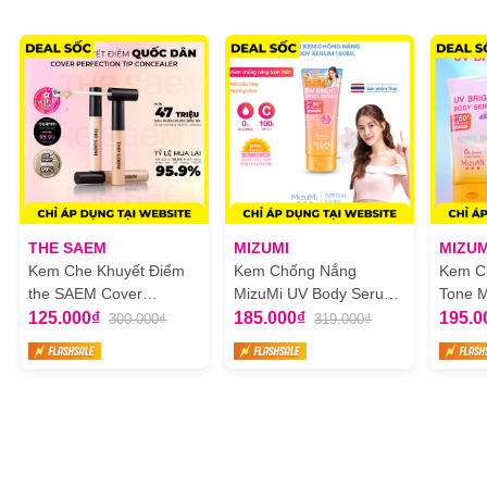
THE SAEM
MIZUMI
MIZUM
Kem Che Khuyết Điểm
Kem Chống Nắng
Kem C
the SAEM Cover
MizuMi UV Body Serum
Tone M
Perfection Tip Concealer
180ml
Body 
125.000₫
185.000₫
195.0
300.000₫
319.000₫
6.5g
120ml