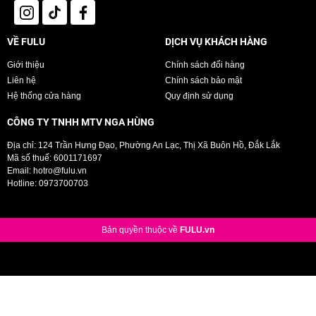
Nơi sản xuất:
Hàn Quốc
VỀ FULU
DỊCH VỤ KHÁCH HÀNG
Giới thiệu
Chính sách đổi hàng
Liên hệ
Chính sách bảo mật
Hệ thống cửa hàng
Quy định sử dụng
CÔNG TY TNHH MTV NGA HÙNG
Địa chỉ: 124 Trần Hưng Đạo, Phường An Lạc, Thị Xã Buôn Hồ, Đắk Lắk
Mã số thuế: 6001171697
Email:
hotro@fulu.vn
Hotline:
0973700703
Bản quyền thuộc về
FULU.vn