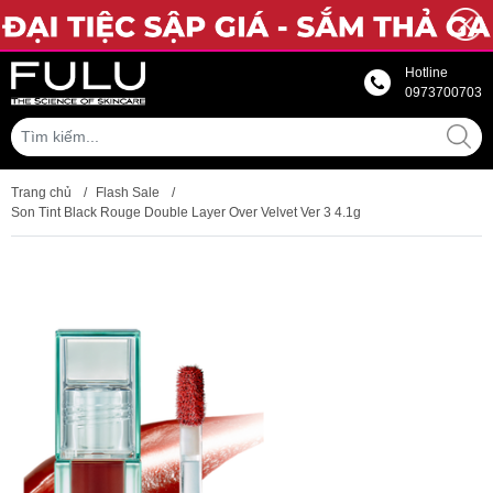
Hotline
0973700703
Trang chủ
/
Flash Sale
/
Son Tint Black Rouge Double Layer Over Velvet Ver 3 4.1g