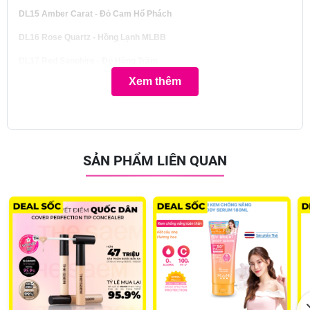
DL15 Amber Carat - Đỏ Cam Hổ Phách
DL16 Rose Quartz - Hồng Lạnh MLBB
DL17 Red Sapphire - Đỏ Hồng Trầm
Xem thêm
DL18 Vintage Ruby - Đỏ Chili Trầm
DL19 Cognac Dia - Đỏ Nâu Khói
DL20 Amethyst - Tím Mận
DL21 Brick Jasper - Nâu Gạch
SẢN PHẨM LIÊN QUAN
Ưu thế nổi bật:
Thiết kế:
Thiết kế vỏ giấy với họa tiết marble vàng trên nền xanh sapphire, logo và
tên BST được khắc nổi.