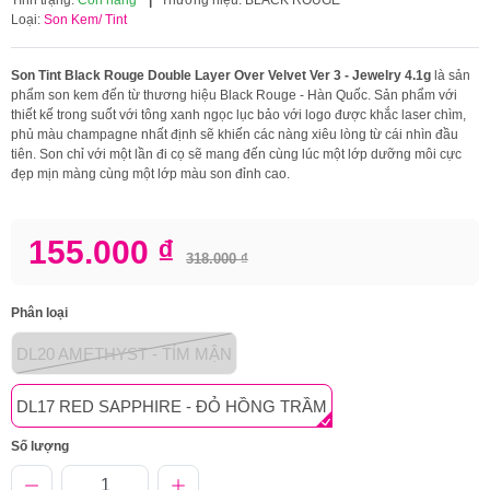
Loại:
Son Kem/ Tint
Son Tint Black Rouge Double Layer Over Velvet Ver 3 - Jewelry 4.1g
là sản
phẩm son kem đến từ thương hiệu Black Rouge - Hàn Quốc. Sản phẩm với
thiết kế trong suốt với tông xanh ngọc lục bảo với logo được khắc laser chìm,
phủ màu champagne nhất định sẽ khiến các nàng xiêu lòng từ cái nhìn đầu
tiên. Son chỉ với một lần đi cọ sẽ mang đến cùng lúc một lớp dưỡng môi cực
đẹp mịn màng cùng một lớp màu son đỉnh cao.
155.000 ₫
318.000 ₫
Phân loại
DL20 AMETHYST - TÍM MẬN
DL17 RED SAPPHIRE - ĐỎ HỒNG TRẦM
Số lượng