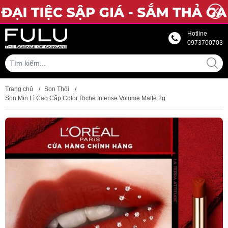
Hotline
0973700703
Trang chủ
/
Son Thỏi
/
Son Mịn Lì Cao Cấp Color Riche Intense Volume Matte 2g