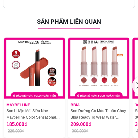
SẢN PHẨM LIÊN QUAN
MAYBELLINE
BBIA
3
Son Lì Mịn Môi Siêu Nhẹ
Son Dưỡng Có Màu Thuần Chay
S
Maybelline Color Sensational
Bbia Ready To Wear Water
3
Ultimatte 1.7g
185.000₫
Lipstick 3g
209.000₫
3
228.000₫
360.000₫