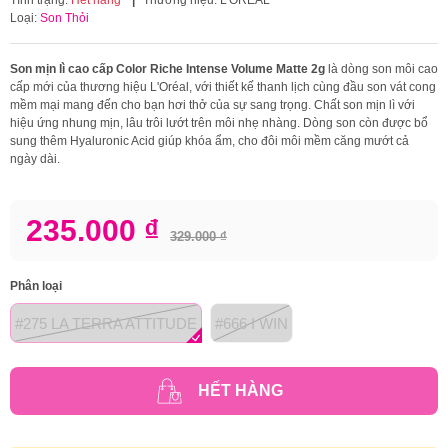
Loại:
Son Thỏi
Son mịn lì cao cấp Color Riche Intense Volume Matte 2g
là dòng son môi cao
cấp mới của thương hiệu L'Oréal, với thiết kế thanh lịch cùng đầu son vát cong
mềm mại mang đến cho bạn hơi thở của sự sang trọng. Chất son mịn lì với
hiệu ứng nhung mịn, lâu trôi lướt trên môi nhẹ nhàng. Dòng son còn được bổ
sung thêm Hyaluronic Acid giúp khóa ẩm, cho đôi môi mềm căng mướt cả
ngày dài.
235.000 ₫
329.000 ₫
Phân loại
#275 LA TERRA ATTITUDE
#666 I WIN
HẾT HÀNG