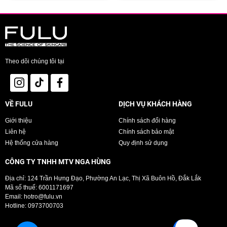
Ưu thế nổi bật:
Chất son mềm, mượt, hiệu ứng nhung mịn không để lộ vân môi.
Theo dõi chúng tôi tại
Môi mềm căng mướt, không gây nứt môi.
Lên màu chuẩn, độ bền màu cao.
Màu sắc trendy, phù hợp làn da Châu Á.
VỀ FULU
DỊCH VỤ KHÁCH HÀNG
Hiệu quả sử dụng:
Giới thiệu
Chính sách đổi hàng
Hiệu ứng nhung mịn - lì - nhẹ tênh - màu lên chuẩn, chỉ sau 1 lần lướt
Liên hệ
Chính sách bảo mật
trên môi.
Hệ thống cửa hàng
Quy định sử dụng
Các màu son tôn da ngay tức thì mà không cần trang điểm cầu kỳ
CÔNG TY TNHH MTV NGA HÙNG
chuyên nghiệp.
Địa chỉ: 124 Trần Hưng Đạo, Phường An Lạc, Thị Xã Buôn Hồ, Đắk Lắk
Color Riche Intense Volume Matte
- cho sắc mặt bạn bừng sáng chỉ
Mã số thuế: 6001171697
sau 1 lần lướt nhẹ son, mang đến thần thái thời thượng & trẻ trung.
Email:
hotro@fulu.vn
Hotline:
0973700703
Với thiết kế thanh lịch, sang trọng, son môi
Color Riche Intense Volume
Matte
sẽ là món đồ trang điểm & phụ kiện không thể thiếu của bạn khi ra