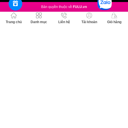
đi ra đường!
Bản quyền thuộc về
FULU.vn
Bảo quản:
Bảo quản nơi khô ráo, thoáng mát, tránh ánh nắng trực tiếp hoặc nơi có
Trang chủ
Danh mục
Liên hệ
Tài khoản
Giỏ hàng
nhiệt độ cao / ẩm ướt.
Tránh xa tầm tay trẻ em.
Đậy nắp kín sau khi sử dụng.
Thông số sản phẩm:
Thương hiệu:
L'Oréal
Xuất xứ thương hiệu:
Pháp
Sản xuất tại:
Trung Quốc
Khối lượng tịnh:
1.7g
Ngày sản xuất:
Xem trên bao bì sản phẩm
Hạn sử dụng:
3 năm kể từ ngày sản xuất.