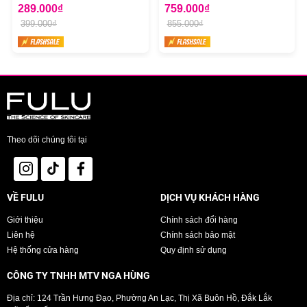
Dark Spot Mờ Thâm Nám 50ml
289.000₫
Repair & Soothing Cream
759.000₫
399.000₫
855.000₫
Theo dõi chúng tôi tại
VỀ FULU
DỊCH VỤ KHÁCH HÀNG
Giới thiệu
Chính sách đổi hàng
Liên hệ
Chính sách bảo mật
Hệ thống cửa hàng
Quy định sử dụng
CÔNG TY TNHH MTV NGA HÙNG
Địa chỉ: 124 Trần Hưng Đạo, Phường An Lạc, Thị Xã Buôn Hồ, Đắk Lắk