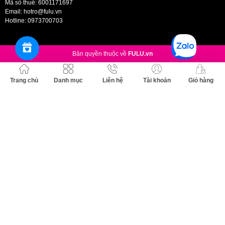
Mã số thuế: 6001171697
Email:
hotro@fulu.vn
Hotline:
0973700703
Bản quyền thuộc về
FULU.vn
Trang chủ
Danh mục
Liên hệ
Tài khoản
Giỏ hàng