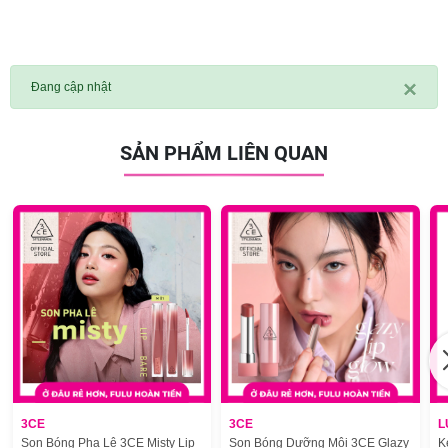
×
Đang cập nhật
SẢN PHẨM LIÊN QUAN
3CE
3CE
L
Son Bóng Pha Lê 3CE Misty Lip
Son Bóng Dưỡng Môi 3CE Glazy
K