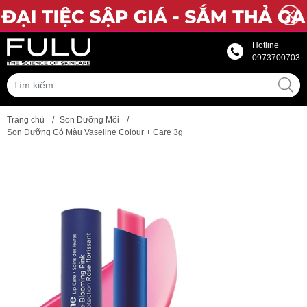
Hotline
0973700703
Trang chủ
/
Son Dưỡng Môi
/
Son Dưỡng Có Màu Vaseline Colour + Care 3g