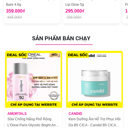
Bare 4.6g
Lip Glow 5g
P
359.000₫
295.000₫
1
448.000₫
398.000₫
SẢN PHẨM BÁN CHẠY
AMORTALS
CANDID
Sữa Chống Nắng Phổ Rộng
Kem Dưỡng Ẩm Hỗ Trợ Phục Hồi
L'Oreal Paris Glycolic Bright Anti
Da B5 CICA - Candid B5 CICA