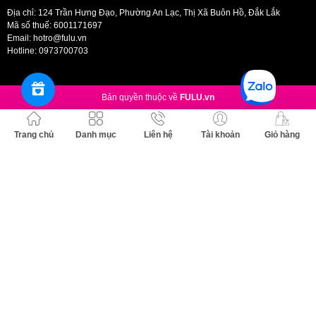
Địa chỉ: 124 Trần Hưng Đạo, Phường An Lạc, Thị Xã Buôn Hồ, Đắk Lắk
mụn, sau sẹo).
Mã số thuế: 6001171697
Làm đều màu da, giảm vết mụn và giảm tăng sắc tố.
Email:
hotro@fulu.vn
Hotline:
0973700703
Sản phẩm đã được chứng minh tính hiệu quả và không gây mụn, có khả
năng chịu đựng cao, ngay cả trên làn da nhạy cảm.
Bản quyền thuộc về
FULU.vn
Giảm 85% vết thâm mụn và nám da.
Giảm rõ rệt hiệu quả sau 1 tuần.
Trang chủ
Danh mục
Liên hệ
Tài khoản
Giỏ hàng
Bảo quản:
Nơi khô ráo thoáng mát.
Tránh ánh nắng trực tiếp, nơi có nhiệt độ cao hoặc ẩm ướt.
Đậy nắp kín sau khi sử dụng.
Thông số sản phẩm: