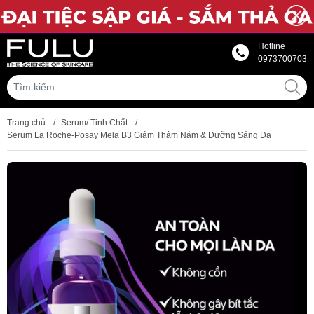
Hotline
0973700703
Trang chủ
/
Serum/ Tinh Chất
/
Serum La Roche-Posay Mela B3 Giảm Thâm Nám & Dưỡng Sáng Da