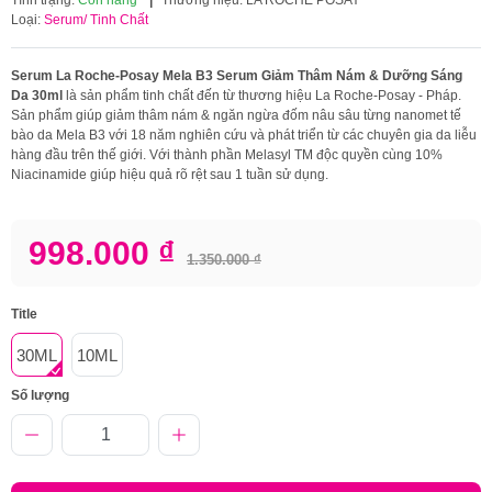
Loại:
Serum/ Tinh Chất
Serum La Roche-Posay Mela B3 Serum Giảm Thâm Nám & Dưỡng Sáng
Da 30ml
là sản phẩm tinh chất đến từ thương hiệu La Roche-Posay - Pháp.
Sản phẩm giúp giảm thâm nám & ngăn ngừa đốm nâu sâu từng nanomet tế
bào da Mela B3 với 18 năm nghiên cứu và phát triển từ các chuyên gia da liễu
hàng đầu trên thế giới. Với thành phần Melasyl TM độc quyền cùng 10%
Niacinamide giúp hiệu quả rõ rệt sau 1 tuần sử dụng.
998.000 ₫
1.350.000 ₫
Title
30ML
10ML
Số lượng