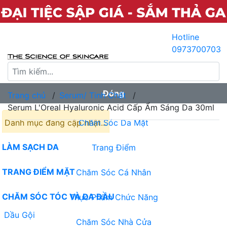
Hotline
0973700703
Đóng
Trang chủ
/
Serum/ Tinh Chất
/
Flash Sale
Serum L'Oreal Hyaluronic Acid Cấp Ẩm Sáng Da 30ml
Danh mục đang cập nhật...
Chăm Sóc Da Mặt
LÀM SẠCH DA
Trang Điểm
Tẩy Trang
TRANG ĐIỂM MẶT
Chăm Sóc Cá Nhân
Sữa Rửa Mặt
Kem Nền
CHĂM SÓC TÓC VÀ DA ĐẦU
Thực Phẩm Chức Năng
Tẩy Tế Bào Chết Da Mặt
Kem Lót
Dầu Gội
Chăm Sóc Nhà Cửa
Che Khuyết Điểm