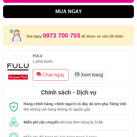
MUA NGAY
0973 700 703
Gọi ngay
để được tư vấn tốt nhất!
FULU
1 phút trước
Chat ngay
Xem trang
Chính sách - Dịch vụ
Hàng chính hãng, chính ngạch có đầy đủ tem phụ Tiếng Việt
Nói không với hàng không rõ nguồn gốc
Miễn phí vận chuyển
với mọi đơn hàng từ 319k