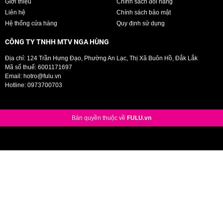
Giới thiệu
Chính sách đổi hàng
Liên hệ
Chính sách bảo mật
Hệ thống cửa hàng
Quy định sử dụng
CÔNG TY TNHH MTV NGA HÙNG
Địa chỉ: 124 Trần Hưng Đạo, Phường An Lạc, Thị Xã Buôn Hồ, Đắk Lắk
Mã số thuế: 6001171697
Email:
hotro@fulu.vn
Hotline:
0973700703
Bản quyền thuộc về
FULU.vn