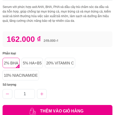
Serum với phức hợp axit AHA, BHA, PHA và dầu cây trà chăm sóc da dầu và
da hỗn hợp, giúp chống lại mụn trứng cá, mụn trứng cá và mụn trứng cá, kiểm
soát và bình thường hóa việc sản xuất bã nhờn, làm sạch và dưỡng ẩm hiệu
quả, tăng cường chức năng bảo vệ tự nhiên của da.
162.000 ₫
249.000 ₫
Phân loại
2% BHA
5% HA+B5
20% VITAMIN C
10% NIACINAMIDE
Số lượng
THÊM VÀO GIỎ HÀNG