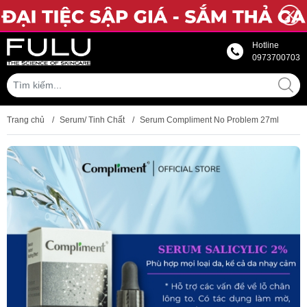
Hotline
0973700703
Trang chủ
/
Serum/ Tinh Chất
/
Serum Compliment No Problem 27ml