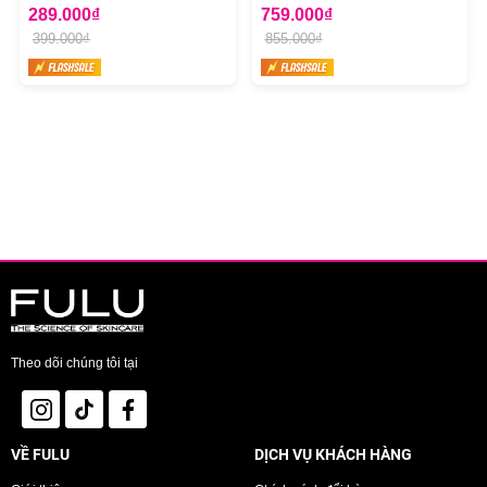
Dark Spot Mờ Thâm Nám 50ml
289.000₫
Repair & Soothing Cream
759.000₫
399.000₫
855.000₫
Theo dõi chúng tôi tại
VỀ FULU
DỊCH VỤ KHÁCH HÀNG