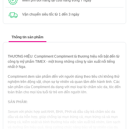
Miễn phí đổi hàng tại cửa hàng trong 7 ngày
Vận chuyển siêu tốc từ 1 đến 3 ngày
Thông tin sản phẩm
THƯƠNG HIỆU: Compliment Compliment là thương hiệu nổi bật đến từ
công ty mỹ phẩm TIMEX - một trong những công ty sản xuất nổi tiếng
nhất ở Nga.
Compliment đem sản phẩm đến với người dùng theo tiêu chí không thử
nghiệm trên động vật, chọn sự tự nhiên và quan tâm đến hành tinh. Các
sản phẩm của Compliment đa dạng với mọi loại từ chăm sóc da, tóc đến
toàn thân cho mọi lứa tuổi từ trẻ em đến người lớn.
SẢN PHẨM:
Serum với phức hợp axit AHA, BHA, PHA và dầu cây trà chăm sóc da
dầu và da hỗn hợp, giúp chống lại mụn trứng cá, mụn trứng cá và mụn
trứng cá, kiểm soát và bình thường hóa việc sản xuất bã nhờn, làm sạch
và dưỡng ẩm hiệu quả, tăng cường chức năng bảo vệ tự nhiên của da.