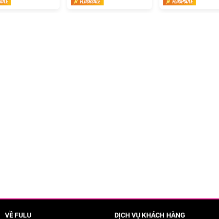
50ml
VỀ FULU
DỊCH VỤ KHÁCH HÀNG