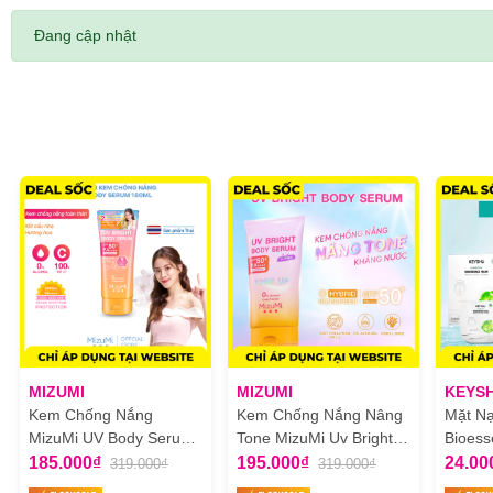
Đang cập nhật
MIZUMI
MIZUMI
KEYS
Kem Chống Nắng
Kem Chống Nắng Nâng
Mặt N
MizuMi UV Body Serum
Tone MizuMi Uv Bright
Bioess
180ml
Body Serum Tone Up
185.000₫
195.000₫
24.00
319.000₫
319.000₫
120ml