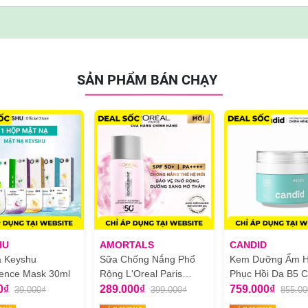
SẢN PHẨM BÁN CHẠY
HU
AMORTALS
CANDID
ạ Keyshu
Sữa Chống Nắng Phổ
Kem Dưỡng Ẩm H
ence Mask 30ml
Rộng L'Oreal Paris
Phục Hồi Da B5 C
Glycolic Bright Anti Dark
Candid B5 CICA R
0₫
289.000₫
759.000₫
39.000₫
399.000₫
855.00
Spot Mờ Thâm Nám
& Soothing Crea