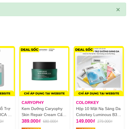
×
CARYOPHY
COLORKEY
ỗ Trợ
Kem Dưỡng Caryophy
Hộp 10 Mặt Nạ Sáng Da
ICA -
Skin Repair Cream Cấp
Colorkey Luminous B3
epair
Ẩm Và Phục Hồi Da
Brightening Facial Mask
389.000₫
149.000₫
0₫
680.000₫
279.000₫
m
50ml
30ml x 10 Miếng