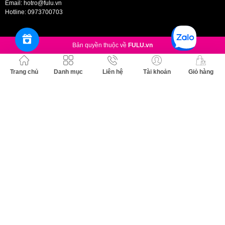
Email:
hotro@fulu.vn
Hotline:
0973700703
Bản quyền thuộc về
FULU.vn
Trang chủ
Danh mục
Liên hệ
Tài khoản
Giỏ hàng