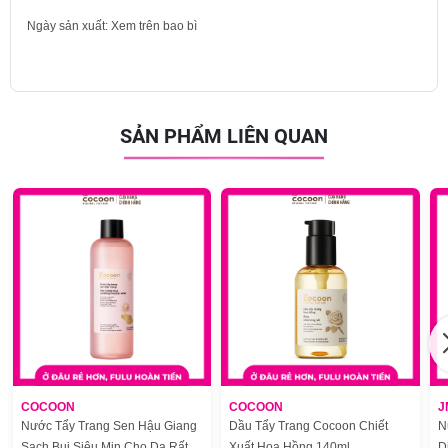
Ngày sản xuất: Xem trên bao bì
SẢN PHẨM LIÊN QUAN
COCOON
COCOON
J
Nước Tẩy Trang Sen Hậu Giang
Dầu Tẩy Trang Cocoon Chiết
N
Sạch Bụi Siêu Mịn Cho Da Rất
Xuất Hoa Hồng 140ml
D