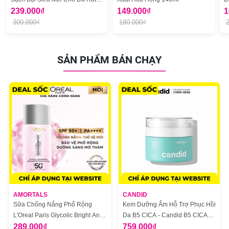
Nhạy Cảm Cocoon 500ml
239.000₫
149.000₫
W
1
309.000₫
180.000₫
SẢN PHẨM BÁN CHẠY
AMORTALS
CANDID
Sữa Chống Nắng Phổ Rộng
Kem Dưỡng Ẩm Hỗ Trợ Phục Hồi
L'Oreal Paris Glycolic Bright Anti
Da B5 CICA - Candid B5 CICA
Dark Spot Mờ Thâm Nám 50ml
289.000₫
Repair & Soothing Cream
759.000₫