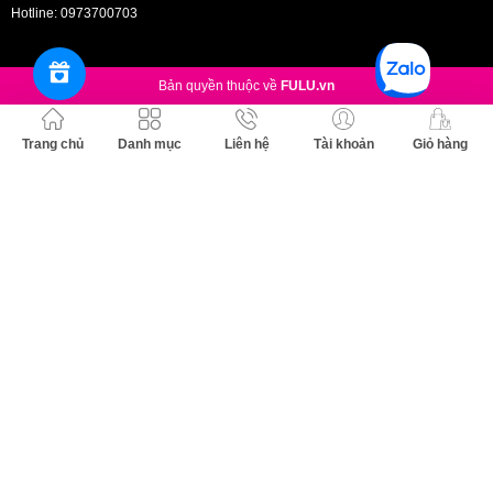
LƯU Ý:
Hotline:
0973700703
✔️Không được uống.
Bản quyền thuộc về
FULU.vn
✔️Để xa tầm tay trẻ em.
✔️Nếu sản phẩm dính vào mắt rửa sạch bằng nước.
Trang chủ
Danh mục
Liên hệ
Tài khoản
Giỏ hàng
✔️Trong trường hợp nuốt sản phẩm cần đến cơ sở y tế và mang theo
chai hoặc nhãn mác.
CHÍNH SÁCH ĐỔI TRẢ: "TRẢ HÀNG NẾU KHÔNG HÀI LÒNG!"
DỊCH VỤ TẬN TÂM - BẢO MẬT TUYỆT ĐỐI:
✔️Sản phẩm thân thiện môi trường
✔️Giá cả hợp lý so với chất lượng
✔️Giao hàng cẩn thận, nhanh chóng
✔️Đổi trả dễ dàng, miễn phí