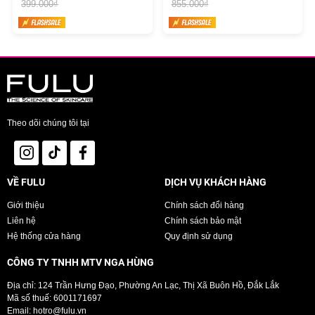
399.000₫
855.000₫
THÀNH PHẦN: Nước; Carbomer; Nonyl Phenol Ethoxylate, POE-10;
N,N-dimethyl 9-decenamide; Chất bảo quản; Chất tạo màu; Chất thơm.
HƯỚNG DẪN SỬ DỤNG:
✔️Bước 1: Hòa 1 nắp đầy nước lau sàn Lamy vào nửa xô nước (loại 5 lít)
Theo dõi chúng tôi tại
✔️Bước 2: Nhúng ướt dẻ rồi lau sạch các vết bẩn
✔️Bước 3: Không cần lau lại bằng nước
VỀ FULU
DỊCH VỤ KHÁCH HÀNG
Giới thiệu
Chính sách đổi hàng
BẢO QUẢN:
Liên hệ
Chính sách bảo mật
Hệ thống cửa hàng
Quy định sử dụng
✔️Đậy kín nắp sau khi sử dụng.
CÔNG TY TNHH MTV NGA HÙNG
✔️Để nơi khô ráo thoáng mát, tránh nơi nhiệt độ cao hoặc nơi có ánh
nắng mặt trời trực tiếp.
Địa chỉ: 124 Trần Hưng Đạo, Phường An Lạc, Thị Xã Buôn Hồ, Đắk Lắk
Mã số thuế: 6001171697
Email:
hotro@fulu.vn