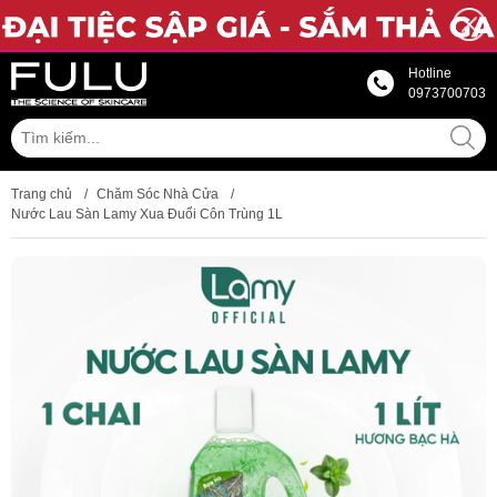
Hotline
0973700703
Trang chủ
/
Chăm Sóc Nhà Cửa
/
Nước Lau Sàn Lamy Xua Đuổi Côn Trùng 1L