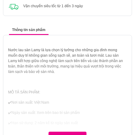
Vận chuyển siêu tốc từ 1 đến 3 ngày
Thông tin sản phẩm
Nước lau sàn Lamy là lựa chọn lý tưởng cho những gia đình mong
muốn duy trì không gian sống sạch sẽ, an toàn và tươi mát. Lau sàn
Lamy kết hợp giữa công nghệ làm sạch tiên tiến và các thành phần an
toàn, thân thiện với môi trường, mang lại hiệu quả vượt trội trong việc
làm sạch và bảo vệ sàn nhà.
MÔ TẢ SẢN PHẨM:
✔️Nơi sản xuất: Việt Nam
✔️Ngày sản xuất: Xem trên bao bì sản phẩm
✔️Hạn sử dụng: 2 năm kể từ ngày sản xuất
✔️Quy cách: 1L/chai