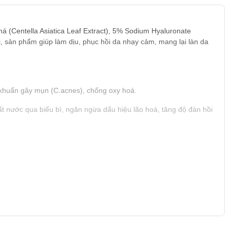
á (Centella Asiatica Leaf Extract), 5% Sodium Hyaluronate
 sản phẩm giúp làm dịu, phục hồi da nhạy cảm, mang lại làn da
 khuẩn gây mụn (C.acnes), chống oxy hoá.
nước qua biểu bì, ngăn ngừa dấu hiệu lão hoá, tăng độ đàn hồi
 bóng da