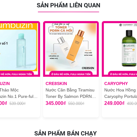
t treatment (để làm dịu và giảm ửng đỏ, giảm kích ứng khi da treatm
SẢN PHẨM LIÊN QUAN
 mụn và nhạy cảm)
ceryl Glucoside, Butylene Glycol, Sorbitan Sesquioleate, Centella Asia
elaleuca Alternifolia (Tea Tree) Extract, Hydroxyethylcellulose, Carbom
rbyl Phosphate, Copper Tripeptide-1
UZIN
CRE8SKIN
CARYOPHY
 Thảo Mộc
Nước Cân Bằng Tiramisu
Nước Hoa Hồng
in No.1 Pure-full
Toner By Salmon PDRN
Caryophy Portul
ng Herb Toner Làm
Cre8skin 250ml
Ngừa Mụn Kiềm
00₫
345.000₫
249.000₫
539.000₫
550.000₫
400.
 300ml
Giảm Thâm 300
SẢN PHẨM BÁN CHẠY