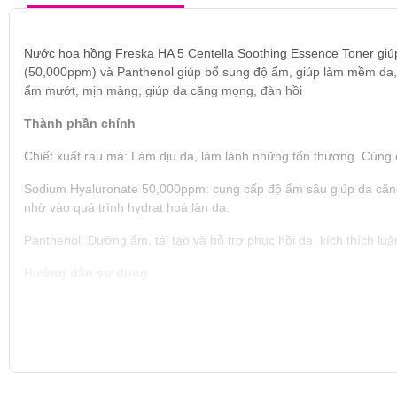
Nước hoa hồng Freska HA 5 Centella Soothing Essence Toner giúp 
(50,000ppm) và Panthenol giúp bổ sung độ ẩm, giúp làm mềm da, t
ẩm mướt, mịn màng, giúp da căng mọng, đàn hồi
Thành phần chính
Chiết xuất rau má: Làm dịu da, làm lành những tổn thương. Củng
Sodium Hyaluronate 50,000ppm: cung cấp độ ẩm sâu giúp da căng 
nhờ vào quá trình hydrat hoá làn da.
Panthenol: Dưỡng ẩm, tái tạo và hỗ trợ phục hồi da, kích thích luâ
Hướng dẫn sử dụng
2 lần/ ngày/ mỗi ngày
Sau bước sữa rửa mặt
Tips: nên dùng chung với cotton pad (bông tẩy trang) để thẩm th