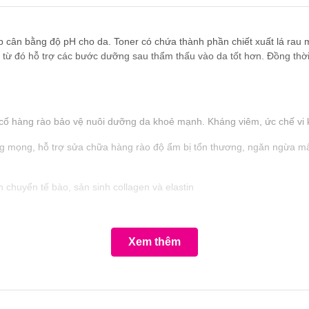
cân bằng độ pH cho da. Toner có chứa thành phần chiết xuất lá rau m
ừ đó hỗ trợ các bước dưỡng sau thẩm thấu vào da tốt hơn. Đồng thời,
 cố hàng rào bảo vệ nuôi dưỡng da khoẻ mạnh. Kháng viêm, ức chế vi
mọng, hỗ trợ sửa chữa hàng rào độ ẩm bị tổn thương, ngăn ngừa mất 
n chuyển tế bào, sản sinh collagen và elastin
Xem thêm
ấu vào da nhanh hơn và tối ưu hơn trong việc làm sạch cũng như căng