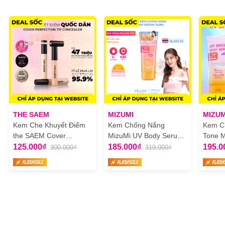
THE SAEM
MIZUMI
MIZUM
Kem Che Khuyết Điểm
Kem Chống Nắng
Kem C
the SAEM Cover
MizuMi UV Body Serum
Tone M
Perfection Tip Concealer
180ml
Body 
125.000₫
185.000₫
195.0
300.000₫
319.000₫
6.5g
120ml