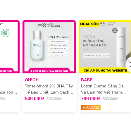
ent)
tica Leaf Extract (5,000ppm), Beta-Glucan, Polyglutamic Acid,
er, Allantoin, Polyglyceryl-10 Laurate, Sodium Acrylate/Sodium
OH!OH
BABE
Toner oh!oh! 2% BHA Tẩy
Lotion Dưỡng Sáng Da
aca Toner
Tế Bào Chết, Làm Sạch
Và Làm Mờ Vết Thâm
 Dầu
75ml
Nám BABE Depigment+
549.000₫
799.000₫
000₫
690.000₫
880.000₫
ml
Lotion Glow 150ml