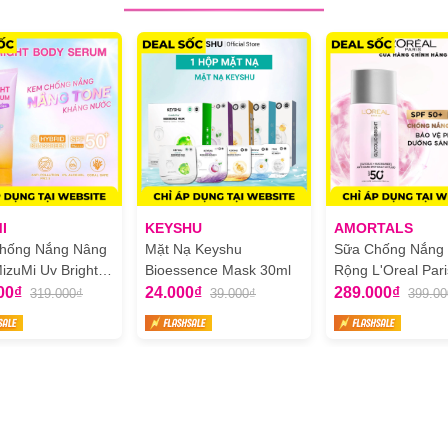
I
KEYSHU
AMORTALS
hống Nắng Nâng
Mặt Nạ Keyshu
Sữa Chống Nắng
izuMi Uv Bright
Bioessence Mask 30ml
Rộng L'Oreal Pari
Serum Tone Up
Glycolic Bright An
00₫
24.000₫
289.000₫
319.000₫
39.000₫
399.00
Spot Mờ Thâm N
50ml