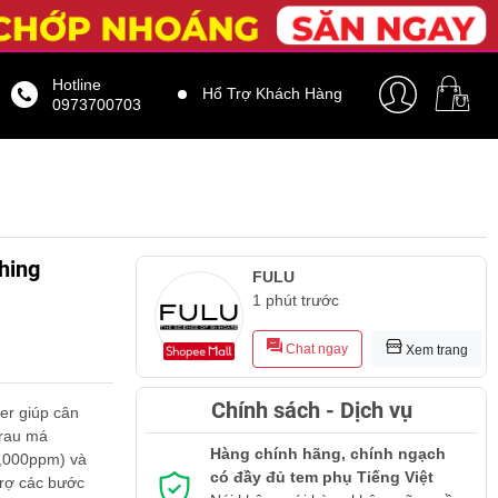
Hotline
Hổ Trợ Khách Hàng
0973700703
hing
FULU
1 phút trước
Chat ngay
Xem trang
Chính sách - Dịch vụ
er giúp cân
 rau má
Hàng chính hãng, chính ngạch
0,000ppm) và
có đầy đủ tem phụ Tiếng Việt
trợ các bước