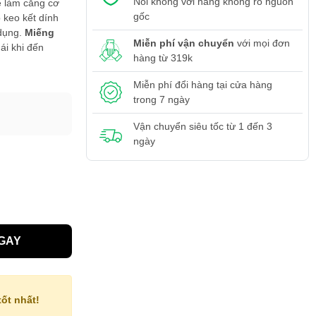
Nói không với hàng không rõ nguồn
ể làm căng cơ
gốc
 keo kết dính
 dụng.
Miếng
Miễn phí vận chuyển
với mọi đơn
ái khi đến
hàng từ 319k
Miễn phí đổi hàng tại cửa hàng
trong 7 ngày
Vận chuyển siêu tốc từ 1 đến 3
ngày
GAY
ốt nhất!