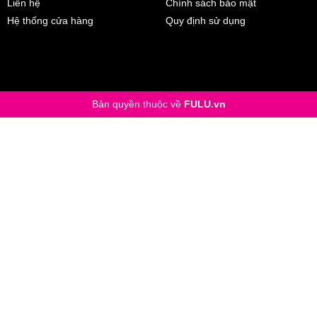
Liên hệ
Chính sách bảo mật
chọn S và L. Với thiết kế bằng nhựa cong, bạn chỉ việc kẹp lên phần 
Hệ thống cửa hàng
Quy định sử dụng
Bản quyền thuộc về
FULU.vn
g nơi có nhiệt độ quá cao hoặc quá thấp.