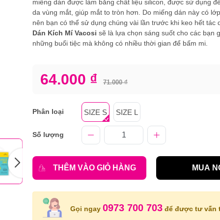
miếng dán được làm bằng chất liệu silicon, được sử dụng đ
da vùng mắt, giúp mắt to tròn hơn. Do miếng dán này có lớp
nên bạn có thể sử dụng chúng vài lần trước khi keo hết tác
Dán Kích Mí Vacosi
sẽ là lựa chọn sáng suốt cho các bạn g
những buổi tiệc mà không có nhiều thời gian để bấm mi.
64.000 ₫
71.000 ₫
Phân loại
SIZE S
SIZE L
Số lượng
THÊM VÀO GIỎ HÀNG
MUA N
0973 700 703
Gọi ngay
để được tư vấn t