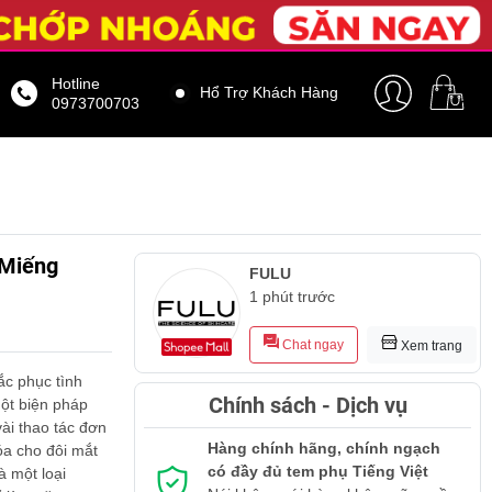
Hotline
Hổ Trợ Khách Hàng
0973700703
 Miếng
FULU
1 phút trước
Chat ngay
Xem trang
ắc phục tình
Chính sách - Dịch vụ
một biện pháp
ài thao tác đơn
Hàng chính hãng, chính ngạch
óa cho đôi mắt
có đầy đủ tem phụ Tiếng Việt
à một loại