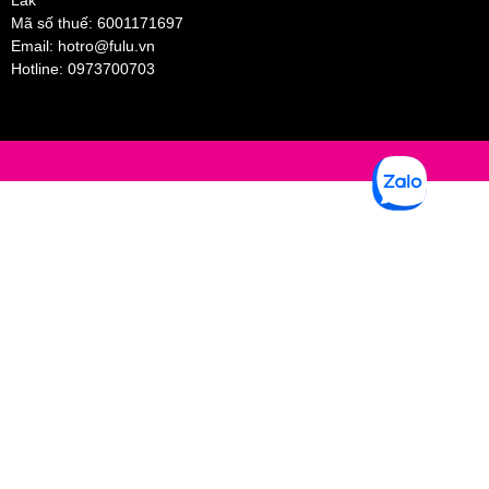
Lắk
sát mí mắt và giữ nguyên trong vòng 5 đến 10 phút, Sau đó gỡ
Mã số thuế: 6001171697
Email:
hotro@fulu.vn
Hotline:
0973700703