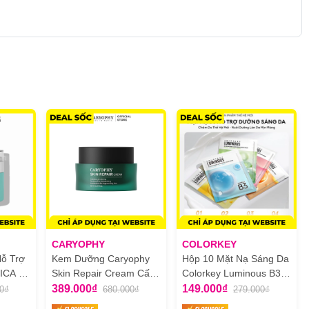
CARYOPHY
COLORKEY
ỗ Trợ
Kem Dưỡng Caryophy
Hộp 10 Mặt Nạ Sáng Da
ICA -
Skin Repair Cream Cấp
Colorkey Luminous B3
epair
Ẩm Và Phục Hồi Da
Brightening Facial Mask
389.000₫
149.000₫
0₫
680.000₫
279.000₫
m
50ml
30ml x 10 Miếng