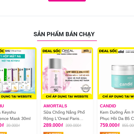
SẢN PHẨM BÁN CHẠY
HU
AMORTALS
CANDID
ạ Keyshu
Sữa Chống Nắng Phổ
Kem Dưỡng Ẩm H
ence Mask 30ml
Rộng L'Oreal Paris
Phục Hồi Da B5 C
Glycolic Bright Anti Dark
Candid B5 CICA R
0₫
289.000₫
759.000₫
39.000₫
399.000₫
855.00
Spot Mờ Thâm Nám
& Soothing Crea