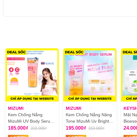
MIZUMI
MIZUMI
KEYS
Kem Chống Nắng
Kem Chống Nắng Nâng
Mặt N
MizuMi UV Body Serum
Tone MizuMi Uv Bright
Bioess
180ml
Body Serum Tone Up
185.000₫
195.000₫
24.00
319.000₫
319.000₫
120ml