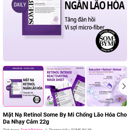
Mặt Nạ Retinol Some By Mi Chống Lão Hóa Cho
Da Nhạy Cảm 22g
Tình trạng:
Tạm hết hàng
|
Thương hiệu:
SOME BY MI