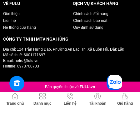
VỀ FULU
DỊCH VỤ KHÁCH HÀNG
Giới thiệu
Chính sách đổi hàng
Liên hệ
Chính sách bảo mật
Hệ thống cửa hàng
Quy định sử dụng
CÔNG TY TNHH MTV NGA HÙNG
Địa chỉ: 124 Trần Hưng Đạo, Phường An Lạc, Thị Xã Buôn Hồ, Đắk Lắk
Mã số thuế: 6001171697
Email:
hotro@fulu.vn
Hotline:
0973700703
Bản quyền thuộc về
FULU.vn
Trang chủ
Danh mục
Liên hệ
Tài khoản
Giỏ hàng