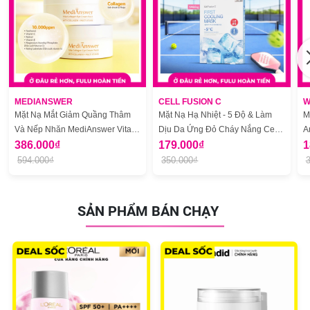
MEDIANSWER
CELL FUSION C
W
Mặt Nạ Mắt Giảm Quầng Thâm
Mặt Nạ Hạ Nhiệt - 5 Độ & Làm
M
Và Nếp Nhăn MediAnswer Vita
Dịu Da Ứng Đỏ Cháy Nắng Cell
A
Collagen Eye Cream Patch (60
386.000₫
Fusion C First Cooling Mask 5
179.000₫
2
1
miếng)
Miếng
594.000₫
350.000₫
SẢN PHẨM BÁN CHẠY