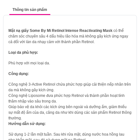
Thông tin sản phẩm
Mặt nạ giấy Some By Mi Retinol Intense Reactivating Mask
có thể
chăm sóc chuyên sâu 4 dấu hiệu lão hóa mà không gây kích ứng ngay
cả đối với làn da nhạy cảm với thành phần Retinol.
Loại da phù hợp:
Phù hợp với mọi loại da.
Công dụng:
Công nghệ 3-Active Retinol chứa phức hợp giúp cải thiện nếp nhăn trên
da mà không gây kích ứng.
Công nghệ Liposome đưa phức hợp Retinol và thành phần hoạt tính
thâm nhập vào sâu trong da.
Giúp bảo vệ da khỏi các kích ứng bên ngoài và dưỡng ẩm, giảm thiểu
sự mất độ ẩm của da, căng da như khi dùng các sản phẩm Retinol thông
thường.
Hướng dẫn sử dụng:
Sử dụng 1-2 lần một tuần. Sau khi rửa mặt, dùng nước hoa hồng lau
nhẹ khắp mặt, sau đó sử dụng mặt nạ Retinol.