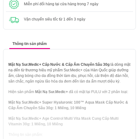
Miễn phí đổi hàng tại cửa hàng trong 7 ngày
Vận chuyển siêu tốc từ 1 đến 3 ngày
Thông tin sản phẩm
Mặt Nạ Sur.Medic+ Cấp Nước & Cấp Ẩm Chuyên Sâu 30g
là dòng mặt
nạ đến từ thương hiệu mỹ phẩm Sur.Medic+ của Hàn Quốc giúp dưỡng
ẩm, căng bóng cho da đồng thời làm dịu, phục hồi, cải thiện độ đàn hồi,
săn chắc, ngăn ngừa lão hóa da đem đến làn da ẩm mượt diệu kỳ.
Hiện sản phẩm
Mặt Nạ Sur.Medic+
đã có mặt tại FULU với 2 phân loại:
Mặt Nạ Sur.Medic+ Super Hyaluronic 100™ Aqua Mask Cấp Nước &
Cấp Ẩm Chuyên Sâu 30g: 1 Miếng, 10 Miếng
Mặt Nạ Sur.Medic+ Age Control Multi Vita Mask Cung Cấp Multi
Vitamin 30g:
1 Miếng, 10 Miếng
Thông tin sản phẩm: