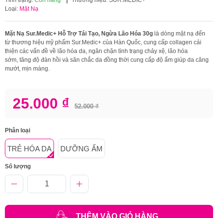
Loại:
Mặt Nạ
Mặt Nạ Sur.Medic+ Hỗ Trợ Tái Tạo, Ngừa Lão Hóa 30g
là dòng mặt nạ đến
từ thương hiệu mỹ phẩm Sur.Medic+ của Hàn Quốc, cung cấp collagen cải
thiện các vấn đề về lão hóa da, ngăn chặn tình trạng chảy xệ, lão hóa
sớm, tăng độ đàn hồi và săn chắc da đồng thời cung cấp độ ẩm giúp da căng
mướt, mịn màng.
25.000 ₫
52.000 ₫
Phân loại
TRẺ HÓA DA
DƯỠNG ẨM
Số lượng
THÊM VÀO GIỎ HÀNG