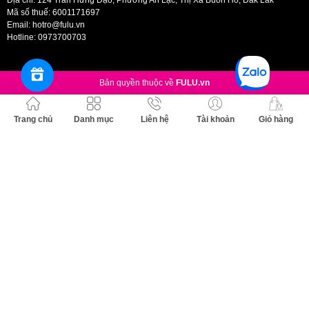
Người có làn da thiếu đàn hồi, thiếu sức sống
Mã số thuế: 6001171697
Email:
hotro@fulu.vn
Người có làn da thiếu ẩm, khô ráp
Hotline:
0973700703
Người muốn cải thiện nếp nhăn, lão hóa
Ưu thế nổi bật:
Bản quyền thuộc về
FULU.vn
Nạp năng lượng vitamin cường độ cao: Mặt nạ năng lượng vitamin tổng
hợp, giải pháp làm sáng rạng ngời, kết hợp các thành phần vitamin tổng
Trang chủ
Danh mục
Liên hệ
Tài khoản
Giỏ hàng
hợp quan trọng. Loại mặt nạ này không chỉ làm sáng da xỉn màu, mà
còn tái tạo năng lượng quan trọng cho da và chăm sóc đặc biệt cho làn
da, giữ cho da luôn đủ ẩm và tràn đầy sức sống.
Kiểm nghiện hiệu quả trên người thành công: Đây là mặt nạ giấy đã
được kiểm nghiệm và chứng minh hiệu quả thông qua hai thử nghiệm
trên người, giúp cải thiện độ ẩm và độ đàn hồi của da. Sử dụng mỗi
ngày mang lại trải nghiệm chăm sóc toàn diện tại nhà. như việc bạn
đang tận hưởng sự chăm sóc bổ sung vitamin chuyên sâu, như một liều
dưỡng chất dồi dào cho da của bạn.
Kiểm nghiệm an toàn không gây kích ứng: Đã hoàn thành thử nghiệm
không gây kích ứng, sản phẩm này cung cấp một phương pháp điều trị
nhẹ nhàng cho làn da của bạn. Nó được hấp thụ nhanh chóng vào da
và tạo ra một lớp dưỡng ẩm để cảm nhận.