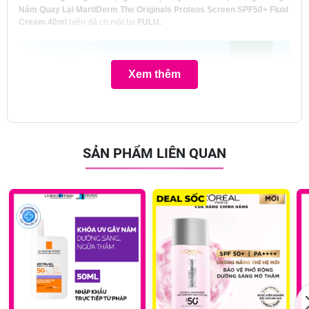
Nám Quay Lại MartiDerm The Originals Proteos Screen SPF50+ Fluid
Cream 40ml
hiện đã có mặt tại
FULU.
Xem thêm
SẢN PHẨM LIÊN QUAN