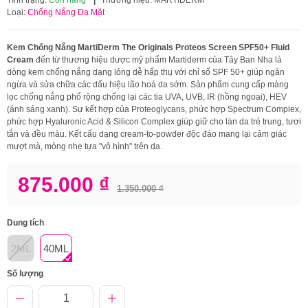
Loại:
Chống Nắng Da Mặt
Kem Chống Nắng MartiDerm The Originals Proteos Screen SPF50+ Fluid
Cream
đến từ thương hiệu dược mỹ phẩm Martiderm của Tây Ban Nha là
dòng kem chống nắng dạng lỏng dễ hấp thụ với chỉ số SPF 50+ giúp ngăn
ngừa và sửa chữa các dấu hiệu lão hoá da sớm. Sản phẩm cung cấp màng
lọc chống nắng phổ rộng chống lại các tia UVA, UVB, IR (hồng ngoại), HEV
(ánh sáng xanh). Sự kết hợp của Proteoglycans, phức hợp Spectrum Complex,
phức hợp Hyaluronic Acid & Silicon Complex giúp giữ cho làn da trẻ trung, tươi
tắn và đều màu. Kết cấu dạng cream-to-powder độc đáo mang lại cảm giác
mượt mà, mỏng nhẹ tựa "vô hình" trên da.
875.000 ₫
1.350.000 ₫
Dung tích
2ML
40ML
Số lượng