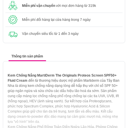
Miễn phí vận chuyển
với mọi đơn hàng từ 319k
Miễn phí đổi hàng tại cửa hàng trong 7 ngày
Vận chuyển siêu tốc từ 1 đến 3 ngày
Thông tin sản phẩm
Kem Chống Nắng MartiDerm The Originals Proteos Screen SPF50+
Fluid Cream
đến từ thương hiệu dược mỹ phẩm Martiderm của Tây Ban
Nha là dòng kem chống nắng dạng lỏng dễ hấp thụ với chỉ số SPF 50+
giúp ngăn ngừa và sửa chữa các dấu hiệu lão hoá da sớm. Sản phẩm
cung cấp màng lọc chống nắng phổ rộng chống lại các tia UVA, UVB, IR
(hồng ngoại), HEV (ánh sáng xanh). Sự kết hợp của Proteoglycans,
phức hợp Spectrum Complex, phức hợp Hyaluronic Acid & Silicon
Complex giúp giữ cho làn da trẻ trung, tươi tắn và đều màu. Kết cấu
dạng cream-to-powder độc đáo mang lại cảm giác mượt mà, mỏng nhẹ
tựa "vô hình" trên da.
Kem Chống Nắng Phổ Rộng Toàn Diện Ngừa Lão Hóa, Phòng Chống