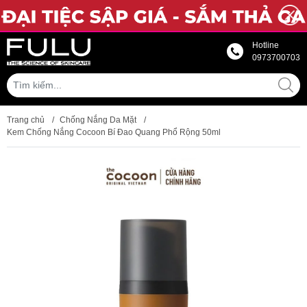
Hotline
0973700703
Trang chủ
/
Chống Nắng Da Mặt
/
Kem Chống Nắng Cocoon Bí Đao Quang Phổ Rộng 50ml