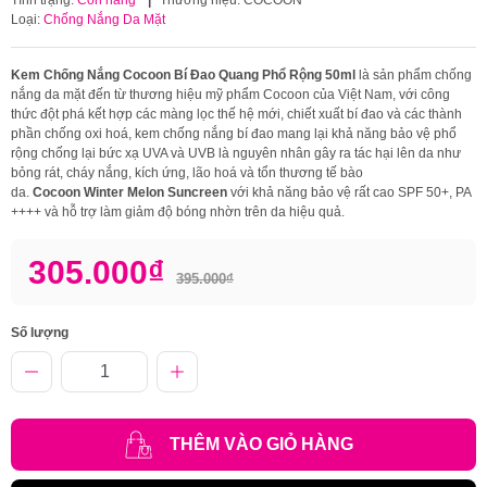
Loại:
Chống Nắng Da Mặt
Kem Chống Nắng Cocoon Bí Đao Quang Phổ Rộng 50ml
là sản phẩm chống
nắng da mặt đến từ thương hiệu mỹ phẩm Cocoon của Việt Nam, với công
thức đột phá kết hợp các màng lọc thế hệ mới, chiết xuất bí đao và các thành
phần chống oxi hoá, kem chống nắng bí đao mang lại khả năng bảo vệ phổ
rộng chống lại bức xạ UVA và UVB là nguyên nhân gây ra tác hại lên da như
bỏng rát, cháy nắng, kích ứng, lão hoá và tổn thương tế bào
da.
Cocoon Winter Melon Suncreen
với khả năng bảo vệ rất cao SPF 50+, PA
++++ và hỗ trợ làm giảm độ bóng nhờn trên da hiệu quả.
305.000₫
395.000₫
Số lượng
THÊM VÀO GIỎ HÀNG