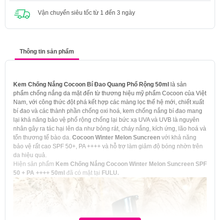
Vận chuyển siêu tốc từ 1 đến 3 ngày
Thông tin sản phẩm
Kem Chống Nắng Cocoon Bí Đao Quang Phổ Rộng 50ml
là sản
phẩm chống nắng da mặt đến từ thương hiệu mỹ phẩm Cocoon của Việt
Nam, với công thức đột phá kết hợp các màng lọc thế hệ mới, chiết xuất
bí đao và các thành phần chống oxi hoá, kem chống nắng bí đao mang
lại khả năng bảo vệ phổ rộng chống lại bức xạ UVA và UVB là nguyên
nhân gây ra tác hại lên da như bỏng rát, cháy nắng, kích ứng, lão hoá và
tổn thương tế bào da.
Cocoon Winter Melon Suncreen
với khả năng
bảo vệ rất cao SPF 50+, PA ++++ và hỗ trợ làm giảm độ bóng nhờn trên
da hiệu quả.
Hiện sản phẩm
Kem Chống Nắng Cocoon Winter Melon Suncreen SPF
50 + PA ++++ 50ml
đã có mặt tại
FULU.