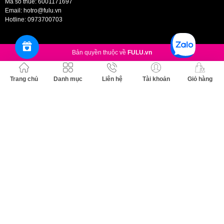
Mã số thuế: 6001171697
Dung tích:
50ml/ lọ
Email:
hotro@fulu.vn
Thương hiệu:
Cocoon
Hotline:
0973700703
Xuất xứ thương hiệu:
Việt Nam
Sản xuất tại:
Việt Nam.
Bản quyền thuộc về
FULU.vn
Trang chủ
Danh mục
Liên hệ
Tài khoản
Giỏ hàng