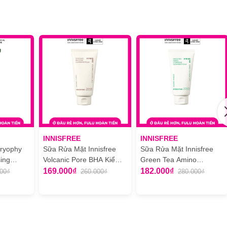
INNISFREE
INNISFREE
ryophy
Sữa Rửa Mặt Innisfree
Sữa Rửa Mặt Innisfree
ing
Volcanic Pore BHA Kiểm
Green Tea Amino
a Mụn
Soát Nhờn Tro Núi Lửa &
Hydrating Dưỡng Ẩm
169.000₫
182.000₫
000₫
260.000₫
280.000₫
ml
BHA 150g (Mới)
Chiết Xuất Trà Xanh 150g
(Mới)