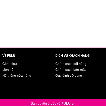
từ 30 đến 70 sau 21 ngày sử dụng, tự đánh giá. (2) Nghiên cứu lâm sàn
VỀ FULU
DỊCH VỤ KHÁCH HÀNG
Giới thiệu
Chính sách đổi hàng
Liên hệ
Chính sách bảo mật
Hệ thống cửa hàng
Quy định sử dụng
Bản quyền thuộc về
FULU.vn