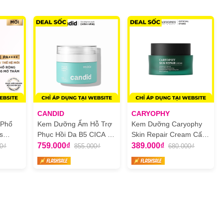
CANDID
CARYOPHY
 Phổ
Kem Dưỡng Ẩm Hỗ Trợ
Kem Dưỡng Caryophy
s
Phục Hồi Da B5 CICA -
Skin Repair Cream Cấp
ti Dark
Candid B5 CICA Repair
Ẩm Và Phục Hồi Da
759.000₫
389.000₫
0₫
855.000₫
680.000₫
ám
& Soothing Cream
50ml