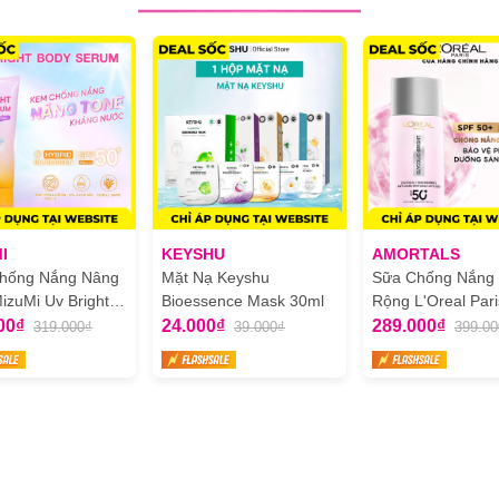
t tại FULU với 3 dung tích:
I
KEYSHU
AMORTALS
hống Nắng Nâng
Mặt Nạ Keyshu
Sữa Chống Nắng
izuMi Uv Bright
Bioessence Mask 30ml
Rộng L'Oreal Pari
Serum Tone Up
Glycolic Bright An
00₫
24.000₫
289.000₫
319.000₫
39.000₫
399.00
Spot Mờ Thâm N
50ml
sạch mà không gây khô căng.
phục hồi hàng rào bảo vệ da.