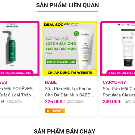
SẢN PHẨM LIÊN QUAN
VES
BABE
CARYOPHY
ửa Mặt PORÊVES
Sữa Rửa Mặt Lợi Khuẩn
Sữa Rửa Mặt Ca
Xuất 8 Loại Thảo
Cho Da Dầu Mụn BABE
Portulaca Cleans
tanical Face
Stop AKN Purifying
Foam Ngăn Ngừ
0₫
325.000₫
249.000₫
180.000₫
479.000₫
469.
er 50ml
Cleansing Gel 200ml
Giảm Thâm 150
SẢN PHẨM BÁN CHẠY