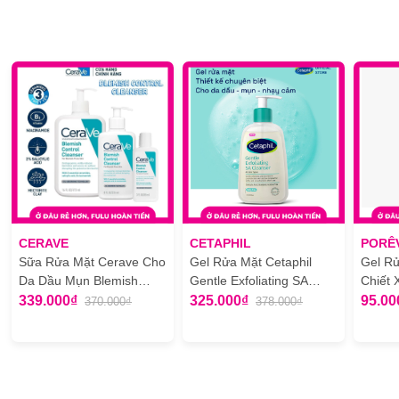
CERAVE
CETAPHIL
PORÊ
Sữa Rửa Mặt Cerave Cho
Gel Rửa Mặt Cetaphil
Gel R
Da Dầu Mụn Blemish
Gentle Exfoliating SA
Chiết 
Control Cleanser
Cleanser Sạch Sâu, Tẩy
Mộc Bo
339.000₫
325.000₫
95.00
370.000₫
378.000₫
Tế Bào Chết Dịu Nhẹ
Cleans