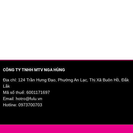
g trên 20 tình nguyện viên từ 30 đến 70 sau 21 ngày sử dụng ,%
CÔNG TY TNHH MTV NGA HÙNG
Địa chỉ: 124 Trần Hưng Đạo, Phường An Lạc, Thị Xã Buôn Hồ, Đắk
Lắk
Mã số thuế: 6001171697
Email:
hotro@fulu.vn
Hotline:
0973700703