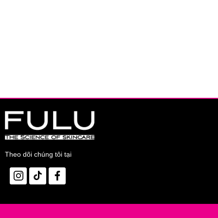
Hiệu quả đã được chứng minh lâm sàng:
169% (1) Da được dưỡng ẩm
195% (1) Da thoải mái hơn
Hiệu quả được người tiêu dùng bình chọn:
85% (2) Làm mềm da
80% (2) Làm êm dịu da
80% (2) Giúp làm giảm cảm giác ngứa
* tại SVR (1) Nghiên cứu lâm sàng trên 20 tình nguyện viên tuổi 
hài lòng.
Độ an toàn:
Không chứa xà phòng
Không chứa paraben
Không cay mắt
Theo dõi chúng tôi tại
Bảo quản:
Nơi khô ráo thoáng mát.
Tránh ánh nắng trực tiếp, nơi có nhiệt độ cao hoặc ẩm ướt.
Đậy nắp kín sau khi sử dụng.
Thông số sản phẩm:
Dung tích:
55g; 200ml; 400ml