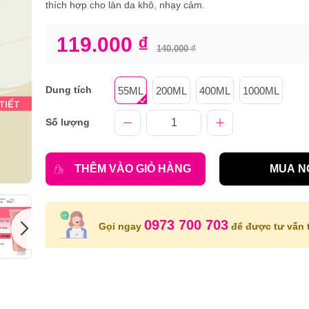
thích hợp cho làn da khô, nhạy cảm.
119.000 ₫
140.000 ₫
Dung tích
55ML
200ML
400ML
1000ML
Số lượng
THÊM VÀO GIỎ HÀNG
MUA N
0973 700 703
Gọi ngay
để được tư vấn t