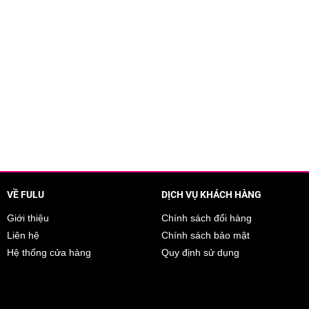
remium EX Intensive Repair Conditioner 490ml
ung Ion phục hồi chuyên sâu giúp nuôi dưỡng và tái cấu trúc từng sợi 
rên tóc thơm ngát hương hoa trà hòa quyện cùng hoa hồng thanh lịch v
lớp biểu bì tóc từ trong ra ngoài.
à, protein đậu nành, sữa ong chúa
bổ sung Lipid và Protein thiết yế
VỀ FULU
DỊCH VỤ KHÁCH HÀNG
ên kết protein trong tóc, tái tạo, phục hồi hư tổn cho tóc chắc khoẻ và 
Giới thiệu
Chính sách đổi hàng
Liên hệ
Chính sách bảo mật
Hệ thống cửa hàng
Quy định sử dụng