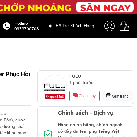
Hotline
Hổ Trợ Khách Hàng
0973700703
er Phục Hồi
FULU
1 phút trước
Chat ngay
Xem trang
Chính sách - Dịch vụ
cao
ật Bản), được
Hàng chính hãng, chính ngạch
p dưỡng chất
có đầy đủ tem phụ Tiếng Việt
i tóc khỏe mạnh