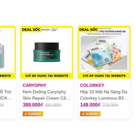
h trạng tóc xơ rối, hỗ trợ phục hồi hư tổn, ngăn tóc rụng do hư tổn
CARYOPHY
COLORKEY
ỗ Trợ
Kem Dưỡng Caryophy
Hộp 10 Mặt Nạ Sáng Da
ICA -
Skin Repair Cream Cấp
Colorkey Luminous B3
epair
Ẩm Và Phục Hồi Da
Brightening Facial Mask
389.000₫
149.000₫
0₫
680.000₫
279.000₫
m
50ml
30ml x 10 Miếng