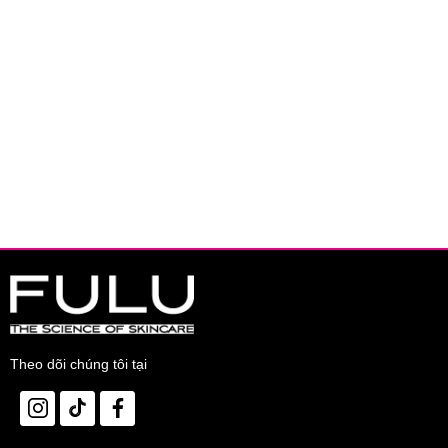
Mùi hương hoa và quả mọng trẻ trung và sang trọng.
Công thức sản phẩm không chứa silicon.
3. Dầu Xả Phục Hồi Hư Tổn Nặng & Giảm Gãy Rụng Tsubaki P
Dầu Xả
Tsubaki Premium EX Intensive Repair
Conditioner
bổ s
cho mái tóc suôn mượt, mềm mại, vào nếp và bồng bềnh. Lưu lại t
Đối tượng sử dụng:
Sản phẩm dành cho tóc hư tổn nặng, dễ gãy rụng.
Ưu thế nổi bật:
Định vị hư tổn tái tạo và phục hồi hư tổn chuyên sâu và nuôi dưỡng 
Thành phần phục hồi cao cấp từ thiên nhiên Nhật Bản:
dầu hoa tr
Ion phục hồi và tái tạo tóc hư tổn, bổ sung điện tích (+) củng cố li
Hương hoa trà, hoa trà mật ong và hoa hồng thanh tinh, tinh tế.
Bảo quản:
Nơi khô ráo, dưới 30 độ C, tránh ánh nắng trực tiếp.
Theo dõi chúng tôi tại
Thông số sản phẩm:
Thương hiệu:
TSUBAKI (thuộc tập đoàn Shiseido Nhật Bản)
Xuất xứ thương hiệu:
Nhật Bản
Sản xuất tại:
Nhật Bản