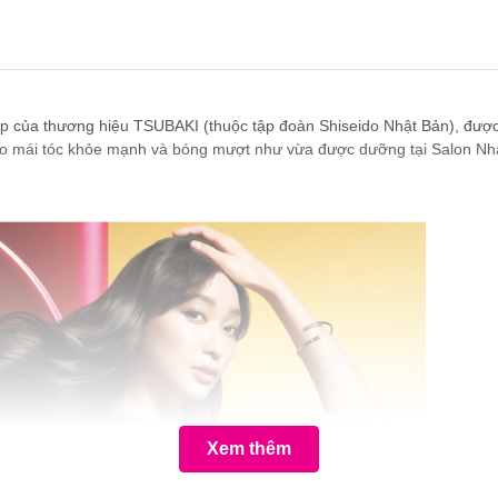
p của thương hiệu TSUBAKI (thuộc tập đoàn Shiseido Nhật Bản), đượ
ho mái tóc khỏe mạnh và bóng mượt như vừa được dưỡng tại Salon Nhật 
Xem thêm