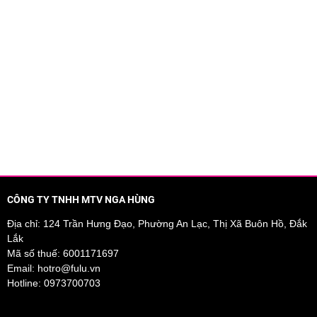
tóc hư tổn do uốn - duỗi - tẩy - nhuộm, giảm gãy rụng, chẻ ngọn
à tinh tế.
u cho tóc.
CÔNG TY TNHH MTV NGA HÙNG
bóng mượt.
Địa chỉ: 124 Trần Hưng Đạo, Phường An Lạc, Thị Xã Buôn Hồ, Đắk
Lắk
Mã số thuế: 6001171697
Email:
hotro@fulu.vn
Hotline:
0973700703