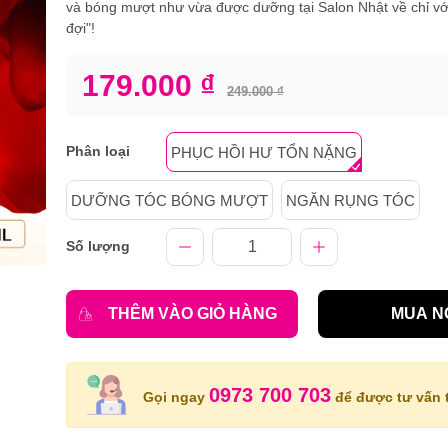
và bóng mượt như vừa được dưỡng tại Salon Nhật về chỉ với
đợi"!
179.000 ₫
249.000 ₫
Phân loại
PHỤC HỒI HƯ TỔN NẶNG
DƯỠNG TÓC BÓNG MƯỢT
NGĂN RỤNG TÓC
Số lượng
THÊM VÀO GIỎ HÀNG
MUA N
0973 700 703
Gọi ngay
để được tư vấn t