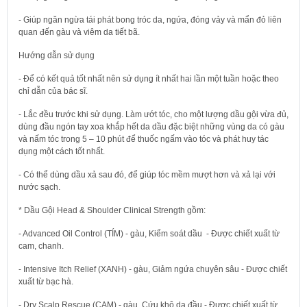
- Giúp ngăn ngừa tái phát bong tróc da, ngứa, đóng vảy và mẩn đỏ liên
quan đến gàu và viêm da tiết bã.
Hướng dẫn sử dụng
- Để có kết quả tốt nhất nên sử dụng ít nhất hai lần một tuần hoặc theo
chỉ dẫn của bác sĩ.
- Lắc đều trước khi sử dụng. Làm ướt tóc, cho một lượng dầu gội vừa đủ,
dùng đầu ngón tay xoa khắp hết da dầu đặc biệt những vùng da có gàu
và nấm tóc trong 5 – 10 phút để thuốc ngấm vào tóc và phát huy tác
dụng một cách tốt nhất.
- Có thể dùng dầu xả sau đó, để giúp tóc mềm mượt hơn và xả lại với
nước sạch.
* Dầu Gội Head & Shoulder Clinical Strength gồm:
- Advanced Oil Control (TÍM) - gàu, Kiểm soát dầu - Được chiết xuất từ
cam, chanh.
- Intensive Itch Relief (XANH) - gàu, Giảm ngứa chuyên sâu - Được chiết
xuất từ bạc hà.
- Dry Scalp Rescue (CAM) - gàu, Cứu khô da đầu - Được chiết xuất từ