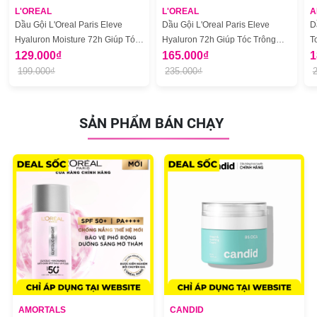
L'OREAL
L'OREAL
A
Dầu Gội L'Oreal Paris Eleve
Dầu Gội L'Oreal Paris Eleve
D
Hyaluron Moisture 72h Giúp Tóc
Hyaluron 72h Giúp Tóc Trông
T
Trông Bồng Bềnh Và Mềm Mượt
129.000₫
Bồng Bềnh
165.000₫
S
1
199.000₫
235.000₫
SẢN PHẨM BÁN CHẠY
AMORTALS
CANDID