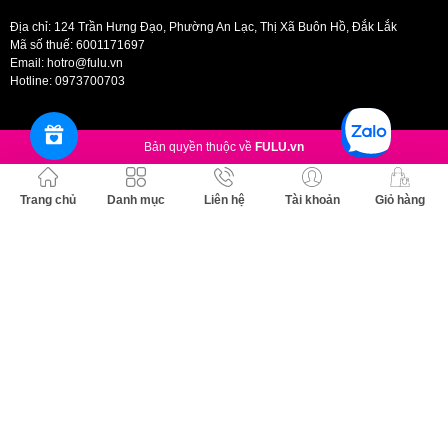
Địa chỉ: 124 Trần Hưng Đạo, Phường An Lạc, Thị Xã Buôn Hồ, Đắk Lắk
Mã số thuế: 6001171697
Email:
hotro@fulu.vn
Hotline:
0973700703
Bản quyền thuộc về
FULU.vn
Trang chủ
Danh mục
Liên hệ
Tài khoản
Giỏ hàng