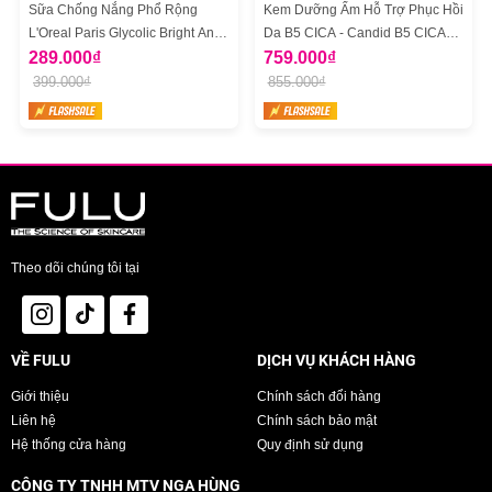
Sữa Chống Nắng Phổ Rộng
Kem Dưỡng Ẩm Hỗ Trợ Phục Hồi
L'Oreal Paris Glycolic Bright Anti
Da B5 CICA - Candid B5 CICA
Dark Spot Mờ Thâm Nám 50ml
289.000₫
Repair & Soothing Cream
759.000₫
399.000₫
855.000₫
Theo dõi chúng tôi tại
VỀ FULU
DỊCH VỤ KHÁCH HÀNG
Giới thiệu
Chính sách đổi hàng
Liên hệ
Chính sách bảo mật
Hệ thống cửa hàng
Quy định sử dụng
CÔNG TY TNHH MTV NGA HÙNG