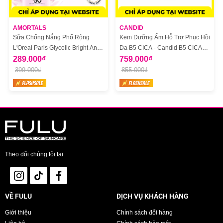
AMORTALS
CANDID
Sữa Chống Nắng Phổ Rộng
Kem Dưỡng Ẩm Hỗ Trợ Phục Hồi
L'Oreal Paris Glycolic Bright Anti
Da B5 CICA - Candid B5 CICA
Dark Spot Mờ Thâm Nám 50ml
289.000₫
Repair & Soothing Cream
759.000₫
399.000₫
855.000₫
Theo dõi chúng tôi tại
VỀ FULU
DỊCH VỤ KHÁCH HÀNG
Giới thiệu
Chính sách đổi hàng