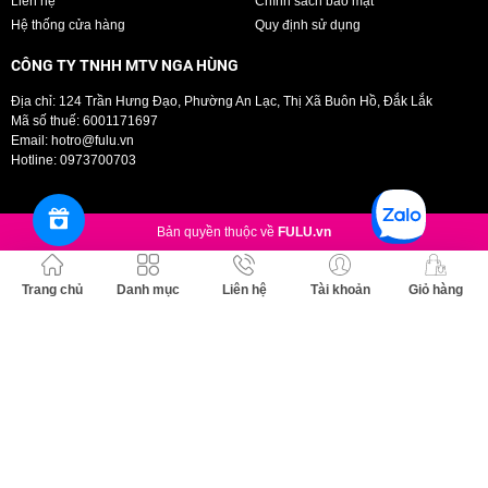
Liên hệ
Chính sách bảo mật
Hệ thống cửa hàng
Quy định sử dụng
CÔNG TY TNHH MTV NGA HÙNG
Địa chỉ: 124 Trần Hưng Đạo, Phường An Lạc, Thị Xã Buôn Hồ, Đắk Lắk
Mã số thuế: 6001171697
Email:
hotro@fulu.vn
Hotline:
0973700703
Bản quyền thuộc về
FULU.vn
Trang chủ
Danh mục
Liên hệ
Tài khoản
Giỏ hàng