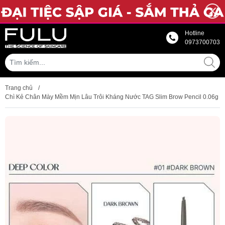
Hotline
0973700703
Trang chủ
/
Chì Kẻ Chân Mày Mềm Mịn Lâu Trôi Kháng Nước TAG Slim Brow Pencil 0.06g