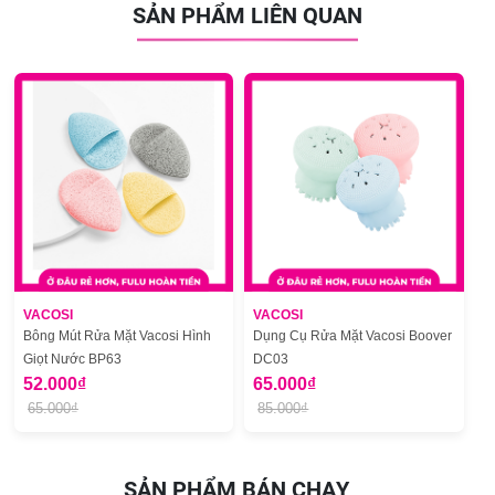
SẢN PHẨM LIÊN QUAN
VACOSI
VACOSI
Bông Mút Rửa Mặt Vacosi Hình
Dụng Cụ Rửa Mặt Vacosi Boover
Giọt Nước BP63
DC03
52.000₫
65.000₫
65.000₫
85.000₫
SẢN PHẨM BÁN CHẠY