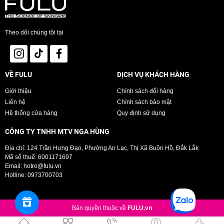
Rửa mặt và tẩy trang sạch hiệu quả.
Làm sạch bụi bẩn trong lỗ chân lông.
Theo dõi chúng tôi tại
Thúc đẩy máu huyết lưu thông.
Sản phẩm mềm mịn, dễ chịu khi sử dụng.
VỀ FULU
DỊCH VỤ KHÁCH HÀNG
Bảo quản:
Giới thiệu
Chính sách đổi hàng
Bảo quản bông nơi khô ráo, sạch sẽ.
Liên hệ
Chính sách bảo mật
Kích thước sản phẩm:
10 x 7cm
Hệ thống cửa hàng
Quy định sử dụng
Thương hiệu:
Vacosi
CÔNG TY TNHH MTV NGA HÙNG
Xuất xứ:
Hàn Quốc
Địa chỉ: 124 Trần Hưng Đạo, Phường An Lạc, Thị Xã Buôn Hồ, Đắk Lắk
Mã số thuế: 6001171697
Email:
hotro@fulu.vn
Hotline:
0973700703
Bản quyền thuộc về
FULU.vn