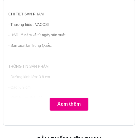
CHI TIẾT SẢN PHẨM
- Thương hiệu : VACOSI
- HSD : 5 năm kể từ ngày sản xuất.
- Sản xuất tại Trung Quốc.
THÔNG TIN SẢN PHẨM
- Đường kính lớn: 3.8 cm
- Cao: 6.9 cm
- Khối lượng tịnh: 30g
Xem thêm
Cải tiến từ chất liệu Latex-free theo Công nghệ BOUNCY x2, Blender
VACOSI đạt độ nở mềm gấp 2.3 lần chỉ trong 5s ngậm nước: giúp bông
hoạt động hoàn hảo với mọi chất liệu nền (kem, lỏng, phấn), ít hao phí
kem nền và hỗ trợ đắc lực trong hiệu ứng “phủ sương” cho lớp nền chắc