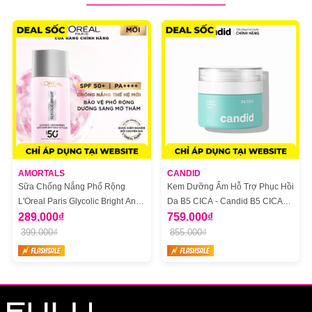
BẢO QUẢN
- Nơi khô ráo, thoáng mát, tránh ánh nắng trực tiếp.
- Vệ sinh bông phấn định kỳ.
AMORTALS
CANDID
Sữa Chống Nắng Phổ Rộng
Kem Dưỡng Ẩm Hỗ Trợ Phục Hồi
L'Oreal Paris Glycolic Bright Anti
Da B5 CICA - Candid B5 CICA
Dark Spot Mờ Thâm Nám 50ml
289.000₫
Repair & Soothing Cream
759.000₫
399.000₫
855.000₫