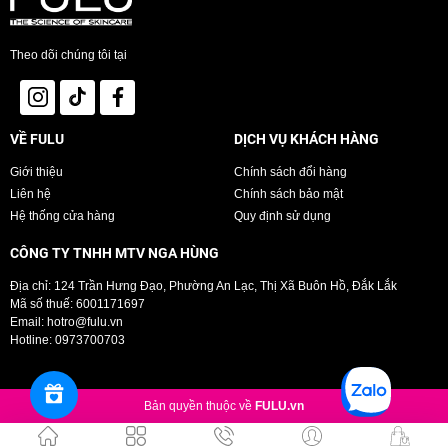
Theo dõi chúng tôi tại
VỀ FULU
DỊCH VỤ KHÁCH HÀNG
Giới thiệu
Chính sách đổi hàng
Liên hệ
Chính sách bảo mật
Hệ thống cửa hàng
Quy định sử dụng
CÔNG TY TNHH MTV NGA HÙNG
Địa chỉ: 124 Trần Hưng Đạo, Phường An Lạc, Thị Xã Buôn Hồ, Đắk Lắk
Mã số thuế: 6001171697
Email:
hotro@fulu.vn
Hotline:
0973700703
Bản quyền thuộc về
FULU.vn