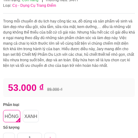
Loại:
Cọ - Dụng Cụ Trang Điểm
Trong mỗi chuyến đi du lịch hay công tác xa, đồ dùng và sản phẩm vệ sinh và
làm đẹp như dầu gội, sữa tắm, sữa rửa mặt, kem dưỡng,… đều là những vật
dụng không thể thiếu của bất cứ cô gái nào. Nhưng hầu hết các cô gái đều khá
e ngại mang theo đầy đủ những sản phẩm chăm sóc và làm đẹp này. Việc
mang cả chai lọ kích thước lớn sẽ vô cùng bất tiện vì chúng chiếm một diện
tích khá lớn trong hành lý của bạn. Hiểu được điều này, Jary mang đến cho
bạn set Bộ Chiết Mỹ Phẩm Du Lịch với các chai, hũ chiết thiết kế nhỏ gọn, chất
liệu nhựa trong suốt bền, đẹp và an toàn. Đây hứa hẹn sẽ là lựa chọn cực kì
tiện lợi và tối ưu chuyến đi cho của bạn trở nên hoàn hảo nhất.
53.000 ₫
89.000 ₫
Phân loại
HỒNG
XANH
Số lượng