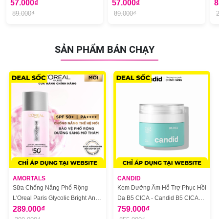
57.000₫
Dao Tỉa Lông Mày Cạo Râu Tiện
57.000₫
8
Lợi
89.000₫
89.000₫
SẢN PHẨM BÁN CHẠY
AMORTALS
CANDID
Sữa Chống Nắng Phổ Rộng
Kem Dưỡng Ẩm Hỗ Trợ Phục Hồi
L'Oreal Paris Glycolic Bright Anti
Da B5 CICA - Candid B5 CICA
Dark Spot Mờ Thâm Nám 50ml
289.000₫
Repair & Soothing Cream
759.000₫