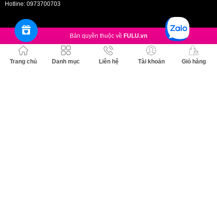
Hotline:
0973700703
Bản quyền thuộc về
FULU.vn
Trang chủ
Danh mục
Liên hệ
Tài khoản
Giỏ hàng