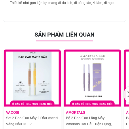
- Thiết kế nhỏ gọn tiện lợi mang đi du lịch, đi công tác, đi làm, đi học
SẢN PHẨM LIÊN QUAN
VACOSI
AMORTALS
A
Set 2 Dao Cạo Mày 2 Đầu Vacosi
Bộ 2 Dao Cạo Lông Mày
B
Vàng Nâu DC17
Amortals Hai Đầu Tiện Dụng,
C