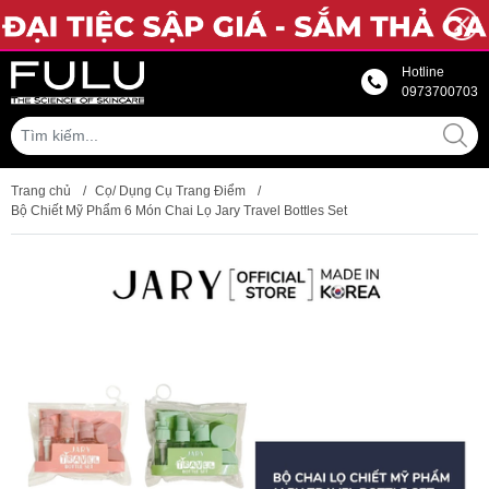
Hotline
0973700703
Trang chủ
/
Cọ/ Dụng Cụ Trang Điểm
/
Bộ Chiết Mỹ Phẩm 6 Món Chai Lọ Jary Travel Bottles Set