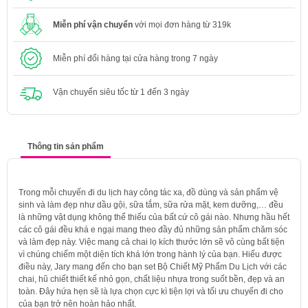
Miễn phí vận chuyển
với mọi đơn hàng từ 319k
Miễn phí đổi hàng tại cửa hàng trong 7 ngày
Vận chuyển siêu tốc từ 1 đến 3 ngày
Thông tin sản phẩm
Trong mỗi chuyến đi du lịch hay công tác xa, đồ dùng và sản phẩm vệ
sinh và làm đẹp như dầu gội, sữa tắm, sữa rửa mặt, kem dưỡng,… đều
là những vật dụng không thể thiếu của bất cứ cô gái nào. Nhưng hầu hết
các cô gái đều khá e ngại mang theo đầy đủ những sản phẩm chăm sóc
và làm đẹp này. Việc mang cả chai lọ kích thước lớn sẽ vô cùng bất tiện
vì chúng chiếm một diện tích khá lớn trong hành lý của bạn. Hiểu được
điều này, Jary mang đến cho bạn set Bộ Chiết Mỹ Phẩm Du Lịch với các
chai, hũ chiết thiết kế nhỏ gọn, chất liệu nhựa trong suốt bền, đẹp và an
toàn. Đây hứa hẹn sẽ là lựa chọn cực kì tiện lợi và tối ưu chuyến đi cho
của bạn trở nên hoàn hảo nhất.