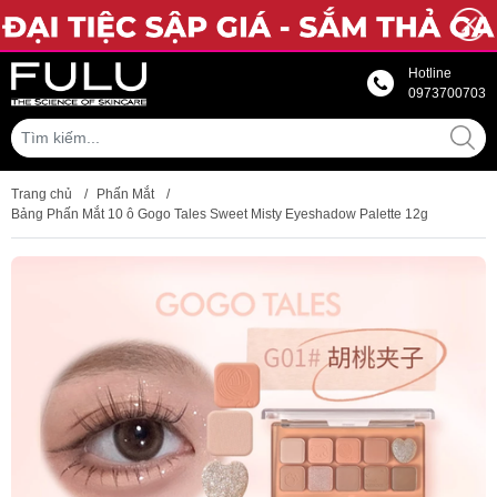
Hotline
0973700703
Trang chủ
/
Phấn Mắt
/
Bảng Phấn Mắt 10 ô Gogo Tales Sweet Misty Eyeshadow Palette 12g