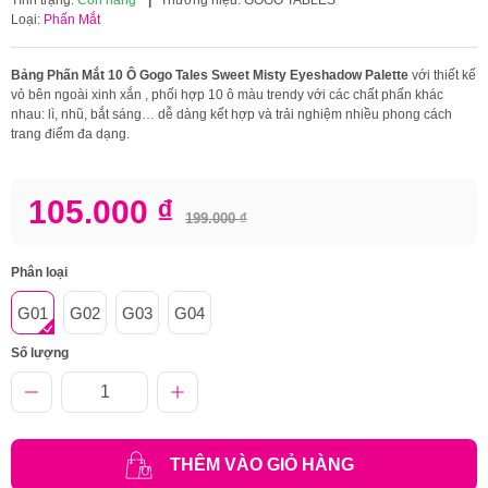
Loại:
Phấn Mắt
Bảng Phấn Mắt 10 Ô Gogo Tales Sweet Misty Eyeshadow Palette
với thiết kế
vỏ bên ngoài xinh xắn , phối hợp 10 ô màu trendy với các chất phấn khác
nhau: lì, nhũ, bắt sáng… dễ dàng kết hợp và trải nghiệm nhiều phong cách
trang điểm đa dạng.
105.000 ₫
199.000 ₫
Phân loại
G01
G02
G03
G04
Số lượng
THÊM VÀO GIỎ HÀNG