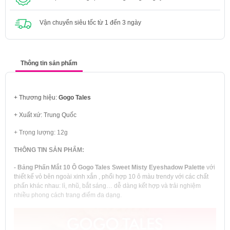
Vận chuyển siêu tốc từ 1 đến 3 ngày
Thông tin sản phẩm
+ Thương hiệu:
Gogo Tales
+ Xuất xứ: Trung Quốc
+ Trọng lượng: 12g
THÔNG TIN SẢN PHẨM:
- Bảng Phấn Mắt 10 Ô Gogo Tales Sweet Misty Eyeshadow Palette
với
thiết kế vỏ bên ngoài xinh xắn , phối hợp 10 ô màu trendy với các chất
phấn khác nhau: lì, nhũ, bắt sáng… dễ dàng kết hợp và trải nghiệm
nhiều phong cách trang điểm đa dạng.